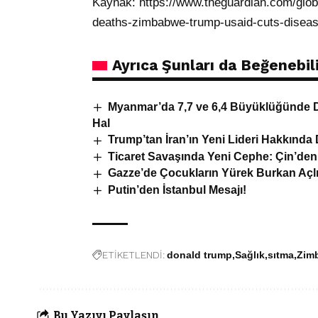
Kaynak:
https://www.theguardian.com/glob
deaths-zimbabwe-trump-usaid-cuts-diseas
Ayrıca Şunları da Beğenebili
Myanmar’da 7,7 ve 6,4 Büyüklüğünde D
Hal
Trump’tan İran’ın Yeni Lideri Hakkında
Ticaret Savaşında Yeni Cephe: Çin’den
Gazze’de Çocukların Yürek Burkan Açlık 
Putin’den İstanbul Mesajı!
ETİKETLENDİ:
donald trump
Sağlık
sıtma
Zim
Bu Yazıyı Paylaşın