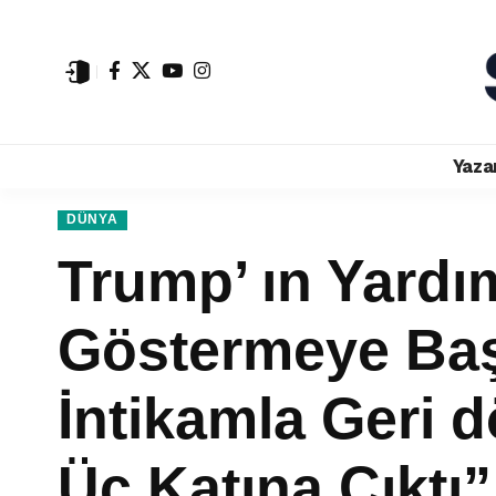
Yaza
DÜNYA
Trump’ ın Yardı
Göstermeye Baş
İntikamla Geri d
Üç Katına Çıktı”