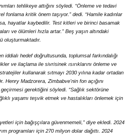
nımları tehlikeye attığını söyledi. “Önleme ve tedavi
rel fonlama kritik önem taşıyor.” dedi. “Hamile kadınlar
a, hayatlar kaybedilir. Test kitleri ve birinci basamak
ları ve ölümleri hızla artar.” Beş yaşın altındaki
ü oluşturmaktadır.
en iddialı hedef doğrultusunda, toplumsal farkındalığı
kler ve ilaçlama ile sivrisinek ısırıklarını önleme ve
i stratejiler kullanarak sıtmayı 2030 yılına kadar ortadan
 Dr. Henry Madzorera, Zimbabve’nin fon açığını
geçirmesi gerektiğini söyledi. “Sağlık sektörüne
ğlıklı yaşamı teşvik etmek ve hastalıkları önlemek için
etleri için bağışçılara güvenmemeli,” diye ekledi. 2024
ım programları için 270 milyon dolar dağıttı. 2024