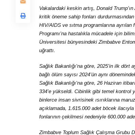
Vakalardaki keskin artış, Donald Trump’ın
kritik öneme sahip fonları durdurmasından 
HIV/AIDS ve sıtma programlarına ayrılan fo
Programı’na hastalıkla mücadele için bilim
Üniversitesi bünyesindeki Zimbabve Entom
uğrattı.
Sağlık Bakanlığı’na göre, 2025’in ilk dört
bağlı ölüm sayısı 2024’ün aynı dönemindek
Sağlık Bakanlığı’na göre, 26 Haziran itibar
334’e yükseldi. Cibinlik gibi temel kontrol
binlerce insan sivrisinek ısırıklarına maru
açıklamada, 1.615.000 adet böcek ilacıyla 
fonlarının çekilmesi nedeniyle 600.000 adetl
Zimbabve Toplum Sağlık Çalışma Grubu Dire