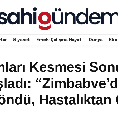
rlar
Siyaset
Emek-Çalışma Hayatı
Dünya
Eko
mları Kesmesi Sonu
ladı: “Zimbabve’d
öndü, Hastalıktan 