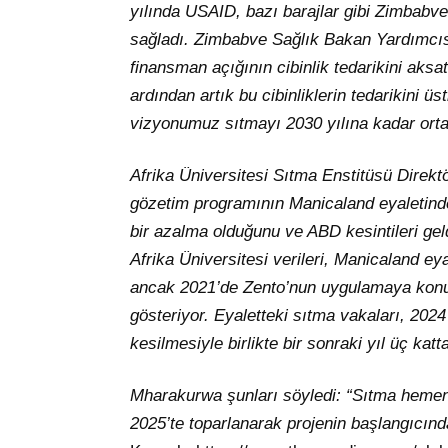
yılında USAID, bazı barajlar gibi Zimbabve
sağladı. Zimbabve Sağlık Bakan Yardımcısı 
finansman açığının cibinlik tedarikini aksa
ardından artık bu cibinliklerin tedarikini ü
vizyonumuz sıtmayı 2030 yılına kadar orta
Afrika Üniversitesi Sıtma Enstitüsü Direk
gözetim programının Manicaland eyaletind
bir azalma olduğunu ve ABD kesintileri ge
Afrika Üniversitesi verileri, Manicaland ey
ancak 2021’de Zento’nun uygulamaya konu
gösteriyor. Eyaletteki sıtma vakaları, 202
kesilmesiyle birlikte bir sonraki yıl üç kat
Mharakurwa şunları söyledi: “Sıtma hemen 
2025’te toparlanarak projenin başlangıcınd