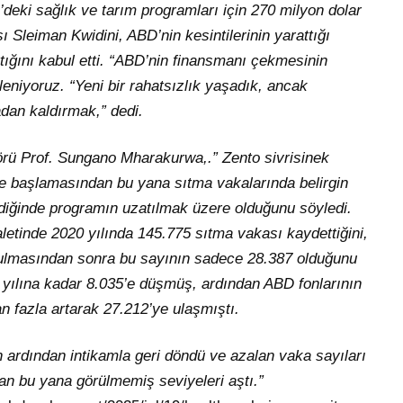
’deki sağlık ve tarım programları için 270 milyon dolar
Sleiman Kwidini, ABD’nin kesintilerinin yarattığı
ttığını kabul etti. “ABD’nin finansmanı çekmesinin
stleniyoruz. “Yeni bir rahatsızlık yaşadık, ancak
dan kaldırmak,” dedi.
törü Prof. Sungano Mharakurwa,.” Zento sivrisinek
e başlamasından bu yana sıtma vakalarında belirgin
ldiğinde programın uzatılmak üzere olduğunu söyledi.
aletinde 2020 yılında 145.775 sıtma vakası kaydettiğini,
lmasından sonra bu sayının sadece 28.387 olduğunu
4 yılına kadar 8.035’e düşmüş, ardından ABD fonlarının
tan fazla artarak 27.212’ye ulaşmıştı.
ardından intikamla geri döndü ve azalan vaka sayıları
an bu yana görülmemiş seviyeleri aştı.”