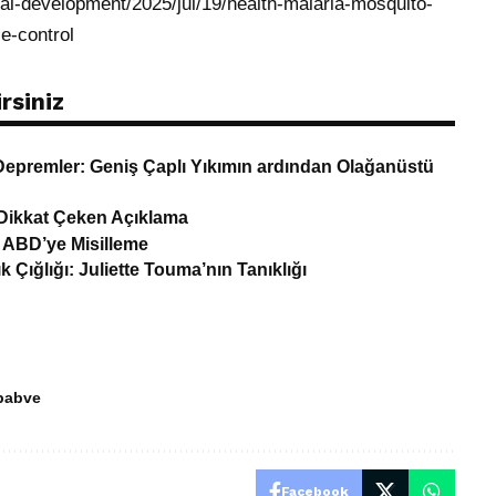
al-development/2025/jul/19/health-malaria-mosquito-
e-control
rsiniz
epremler: Geniş Çaplı Yıkımın ardından Olağanüstü
 Dikkat Çeken Açıklama
 ABD’ye Misilleme
Çığlığı: Juliette Touma’nın Tanıklığı
babve
Facebook