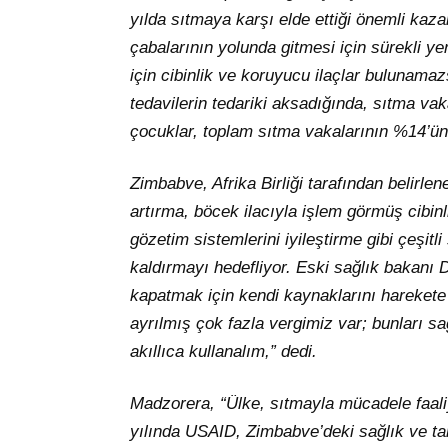
yılda sıtmaya karşı elde ettiği önemli kaza
çabalarının yolunda gitmesi için sürekli ye
için cibinlik ve koruyucu ilaçlar bulunamazs
tedavilerin tedariki aksadığında, sıtma vaka
çocuklar, toplam sıtma vakalarının %14’ün
Zimbabve, Afrika Birliği tarafından belirlen
artırma, böcek ilacıyla işlem görmüş cibinli
gözetim sistemlerini iyileştirme gibi çeşitl
kaldırmayı hedefliyor. Eski sağlık bakanı
kapatmak için kendi kaynaklarını harekete 
ayrılmış çok fazla vergimiz var; bunları sa
akıllıca kullanalım,” dedi.
Madzorera, “Ülke, sıtmayla mücadele faaliy
yılında USAID, Zimbabve’deki sağlık ve tar