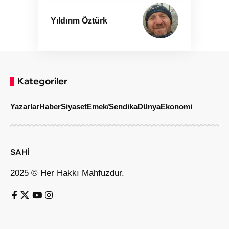
Yıldırım Öztürk
Kategoriler
Yazarlar
Haber
Siyaset
Emek/Sendika
Dünya
Ekonomi
SAHİ
2025 © Her Hakkı Mahfuzdur.