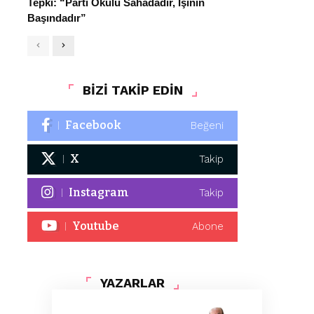
Tepki: “Parti Okulu Sahadadır, İşinin
Başındadır”
BİZİ TAKİP EDİN
Facebook
Beğeni
X
Takip
Instagram
Takip
Youtube
Abone
YAZARLAR