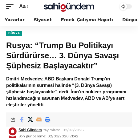
Aa
Yazarlar
Siyaset
Emek-Çalışma Hayatı
Dünya
DÜNYA
Rusya: “Trump Bu Politikayı
Sürdürürse… 3. Dünya Savaşı
Şüphesiz Başlayacaktır”
Dmitri Medvedev, ABD Başkanı Donald Trump’ın
politikalarının sürmesi halinde “(3. Dünya Savaşı)
şüphesiz başlayacaktır” dedi. İran’ın nükleer programını
hızlandıracağını savunan Medvedev, ABD ve AB’ye sert
eleştiriler yöneltti
Sahi Gündem
Yayımlandı 02/03/2026
Son güncelleme: 02/03/2026 21:42