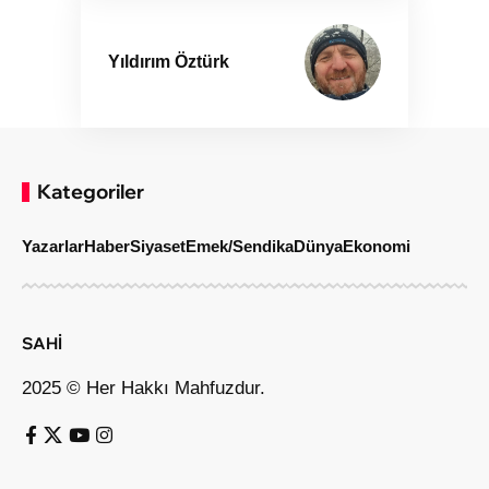
Yıldırım Öztürk
Kategoriler
Yazarlar
Haber
Siyaset
Emek/Sendika
Dünya
Ekonomi
SAHİ
2025 © Her Hakkı Mahfuzdur.