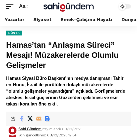
Aa
Yazarlar
Siyaset
Emek-Çalışma Hayatı
Dünya
DÜNYA
Hamas’tan “Anlaşma Süreci”
Mesajı! Müzakerelerde Olumlu
Gelişmeler
Hamas Siyasi Büro Başkanı’nın medya danışmanı Tahir
en-Nunu, İsrail ile yürütülen dolaylı müzakerelerde
“olumlu gelişmeler yaşandığını” açıkladı. Görüşmelerde
ateşkes, İsrail güçlerinin Gazze’den çekilmesi ve esir
takası konuları öne çıktı.
Sahi Gündem
Yayımlandı 08/10/2025
Son güncelleme: 08/10/2025 17:54