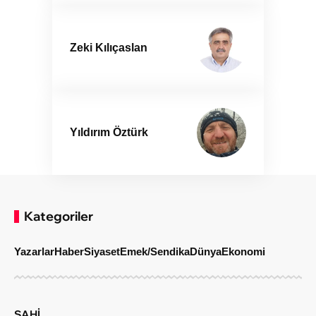
Zeki Kılıçaslan
Yıldırım Öztürk
Kategoriler
Yazarlar
Haber
Siyaset
Emek/Sendika
Dünya
Ekonomi
SAHİ