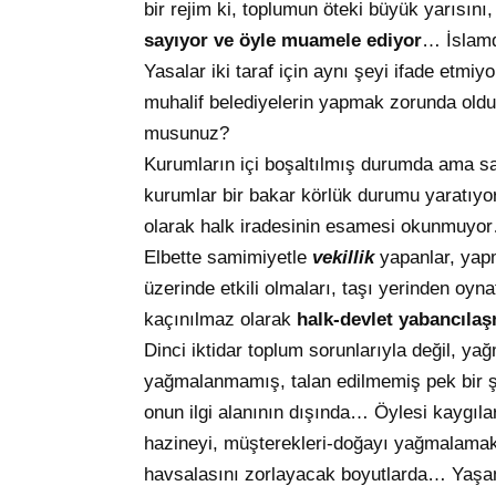
bir rejim ki, toplumun öteki büyük yarısını
sayıyor ve öyle muamele ediyor
… İslam
Yasalar iki taraf için aynı şeyi ifade etm
muhalif belediyelerin yapmak zorunda olduğ
musunuz?
Kurumların içi boşaltılmış durumda ama san
kurumlar bir bakar körlük durumu yaratıy
olarak halk iradesinin esamesi okunmuyo
Elbette samimiyetle
vekillik
yapanlar, yap
üzerinde etkili olmaları, taşı yerinden oy
kaçınılmaz olarak
halk-devlet yabancıla
Dinci iktidar toplum sorunlarıyla değil, 
yağmalanmamış, talan edilmemiş pek bir şey
onun ilgi alanının dışında… Öylesi kaygılar
hazineyi, müşterekleri-doğayı yağmalama
havsalasını zorlayacak boyutlarda… Yaşam