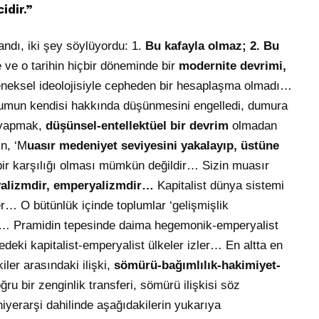
idir.”
ndı, iki şey söylüyordu: 1.
Bu kafayla olmaz; 2. Bu
e ve o tarihin hiçbir döneminde bir
modernite devrimi,
eksel ideolojisiyle cepheden bir hesaplaşma olmadı…
plumun kendisi hakkında düşünmesini engelledi, dumura
 yapmak,
düşünsel-entellektüel bir devrim
olmadan
n, ‘M
uasır medeniyet seviyesini yakalayıp, üstüne
ir karşılığı olması mümkün değildir… Sizin muasır
nyalizmdir, emperyalizmdir…
Kapitalist dünya sistemi
r… O bütünlük içinde toplumlar ‘gelişmişlik
lar… Pramidin tepesinde daima hegemonik-emperyalist
edeki kapitalist-emperyalist ülkeler izler… En altta en
iler arasındaki ilişki,
sömürü-bağımlılık-hakimiyet-
ru bir zenginlik transferi, sömürü ilişkisi söz
yerarşi dahilinde aşağıdakilerin yukarıya