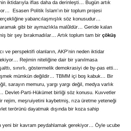
nin iktidarıyla iflas daha da derinleşti… Bugün artık
or… Esasen Politik İslam’ın bir toplum projesi
rçekliğine yabancılaşmışlık söz konusudur…
 aramak gibi bir aymazlıkla malûldür… Geride kalan
iş bir şey bırakmadılar… Artık toplum tam bir
çöküş
 ve perspektifi olanların, AKP’nin neden iktidar
kiyor… Rejimin niteliğine dair bir yanılmasa
alttı, sınırlı, göstermelik demokrasiyi de by-pas etti…
leşmek mümkün değildir… TBMM içi boş kabuk… Bir
ğil, sarayın memuru, yargı yargı değil, medya varlık
 Devlet-Parti-Hükümet birliği söz konusu. Kuvvetler
r rejim, meşruiyetini kaybetmiş, rıza üretme yeteneği
vlet terörünü dayatmak dışında bir koza sahip
in yeni bir kavram peydahlamak gerekiyor… Öyle ucube