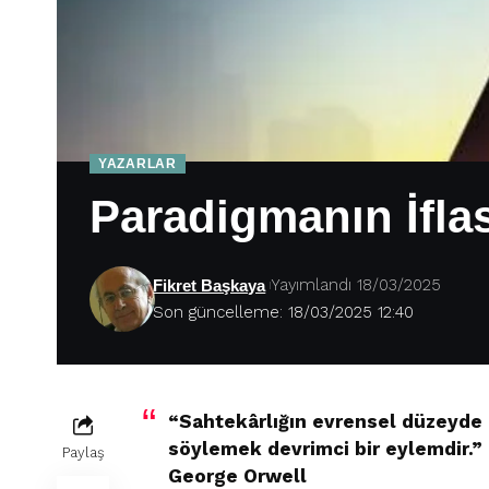
YAZARLAR
Paradigmanın İfla
Yayımlandı 18/03/2025
Fikret Başkaya
Son güncelleme: 18/03/2025 12:40
“Sahtekârlığın evrensel düzeyde
söylemek devrimci bir eylemdir.”
Paylaş
George Orwell