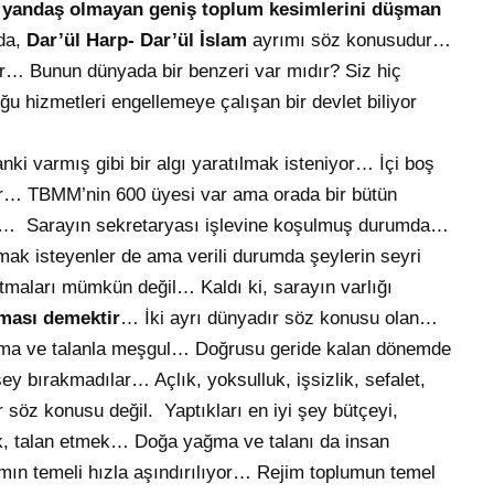
,
yandaş olmayan geniş toplum kesimlerini düşman
da,
Dar’ül Harp- Dar’ül İslam
ayrımı söz konusudur…
iyor… Bunun dünyada bir benzeri var mıdır? Siz hiç
u hizmetleri engellemeye çalışan bir devlet biliyor
ki varmış gibi bir algı yaratılmak isteniyor… İçi boş
or… TBMM’nin 600 üyesi var ama orada bir bütün
r… Sarayın sekretaryası işlevine koşulmuş durumda…
mak isteyenler de ama verili durumda şeylerin seyri
natmaları mümkün değil… Kaldı ki, sarayın varlığı
şması demektir
… İki ayrı dünyadır söz konusu olan…
yağma ve talanla meşgul… Doğrusu geride kalan dönemde
 bırakmadılar… Açlık, yoksulluk, işsizlik, sefalet,
 söz konusu değil. Yaptıkları en iyi şey bütçeyi,
k, talan etmek… Doğa yağma ve talanı da insan
ın temeli hızla aşındırılıyor… Rejim toplumun temel