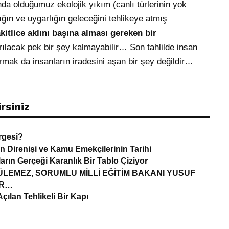
olduğumuz ekolojik yıkım (canlı türlerinin yok
lığın ve uygarlığın geleceğini tehlikeye atmış
kitlice aklını başına alması gereken bir
rılacak pek bir şey kalmayabilir… Son tahlilde insan
urmak da insanların iradesini aşan bir şey değildir…
rsiniz
rgesi?
an Direnişi ve Kamu Emekçilerinin Tarihi
ın Gerçeği Karanlık Bir Tablo Çiziyor
EMEZ, SORUMLU MİLLİ EĞİTİM BAKANI YUSUF
IR…
çılan Tehlikeli Bir Kapı