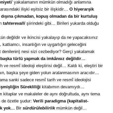
niyeti
’ yakalamanın mümkün olmadığı anlamına
rasındaki ilişki eşitsiz bir ilişkidir…
O hiyerarşik
in dışına çıkmadan, kopuş olmadan da bir kurtuluş
in
tahterevalli
şiirindeki gibi… Birileri yukarda olduğu
 değildir ve ikincisi yakalayıp da ne yapacaksınız
, katliamcı, insanlığın ve uygarlığın geleceğini
t denilenin) nesi sizi cezbediyor? Gerçi yakalamak
başka türlü yapmak da imkânsız değildir…
 ve resmî ideoloji eleştirisi değil… Kaldı ki, eleştiri bir
n, başka şeye giden yolun aralanmasının aracıdır…
ama sanki sadece resmî tarih ve resmî ideolojisi
şmişliğin Sürekliliği
kitabımın devamıydı…
 kitaplar ve makaleler de aynı doğrultuda, aynı tema
 de özetle şudur:
Verili paradigma (kapitalist-
cek yok…
Bir
sürdürülebilirlik
mümkün değil…