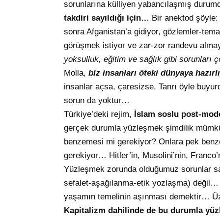
sorunlarına külliyen yabancılaşmış durum
takdiri sayıldığı için…
Bir anektod şöyle: 
sonra Afganistan’a gidiyor, gözlemler-temas
görüşmek istiyor ve zar-zor randevu almay
yoksulluk, eğitim ve sağlık gibi sorunları 
Molla,
biz insanları öteki dünyaya hazır
insanlar açsa, çaresizse, Tanrı öyle buyur
sorun da yoktur…
Türkiye’deki rejim,
İslam soslu post-mod
gerçek durumla yüzleşmek şimdilik mümkün o
benzemesi mi gerekiyor? Onlara pek benz
gerekiyor… Hitler’in, Musolini’nin, Franc
Yüzleşmek zorunda olduğumuz sorunlar sad
sefalet-aşağılanma-etik yozlaşma) değil… 
yaşamın temelinin aşınması demektir… Üz
Kapitalizm dahilinde de bu durumla yü