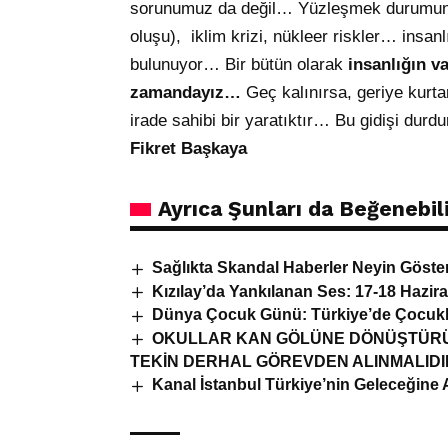
sorunumuz da değil… Yüzleşmek durumunda 
oluşu), iklim krizi, nükleer riskler… insan
bulunuyor… Bir bütün olarak
insanlığın va
zamandayız…
Geç kalınırsa, geriye kurta
irade sahibi bir yaratıktır… Bu gidişi durd
Fikret Başkaya
Ayrıca Şunları da Beğenebili
Sağlıkta Skandal Haberler Neyin Göste
Kızılay’da Yankılanan Ses: 17-18 Hazir
Dünya Çocuk Günü: Türkiye’de Çocuklar
OKULLAR KAN GÖLÜNE DÖNÜŞTÜRÜL
TEKİN DERHAL GÖREVDEN ALINMALID
Kanal İstanbul Türkiye’nin Geleceğine A