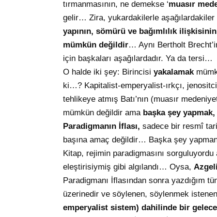
tırmanmasının, ne demekse ‘
muasır mede
gelir… Zira, yukardakilerle aşağılardakiler a
yapının, sömürü ve bağımlılık ilişkisin
mümkün değildir
… Aynı Bertholt Brecht’
için başkaları aşağılardadır. Ya da tersi…
O halde iki şey: Birincisi
yakalamak
mümkün
ki…? Kapitalist-emperyalist-ırkçı, jenositci
tehlikeye atmış Batı’nın (muasır medeniye
mümkün değildir ama
başka şey yapmak, 
Paradigmanın İflası,
sadece bir resmî tarih
başına amaç değildir… Başka şey yapmanı
Kitap, rejimin paradigmasını sorguluyordu 
eleştirisiymiş gibi algılandı… Oysa,
Azgeli
Paradigmanı İflasından sonra yazdığım tüm
üzerinedir ve söylenen, söylenmek istenen
emperyalist sistem) dahilinde bir gele