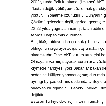
2002 yılında Politik İslamcı (İhvancı) AKP’
iflastan değil,
çöküşten
söz etmek gerekiy
yoktur… Yönetme özürlüdür… Dünyanın ge
Çözümü gelecekte değil, geride, geçmişte
22-23 yılda yağmalanmamış, talan edilmem
tablosu
hapsolmuş durumda…
Bu çöküş tablosundan çıkmak gibi bir amacı
olduğunu sorgulayarak işe başlamaları gere
olmamalıdır. Dinci AKP kurumların içini boş
Olmayanı varmış sayarak sorunlarla yüz
kıymeti-i harbiyesi yok! Bakanlar bakan de
nedenine külliyen yabancılaşmış durumda…
ayrılığı by-pas edilmiş dudumda… Böyle bi
olmayan bir rejimdir… Baskıyı, şiddeti, de
değildir…
Esasen Türkiye’deki rejimi tanımlamak iç