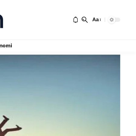
Aa
nomi