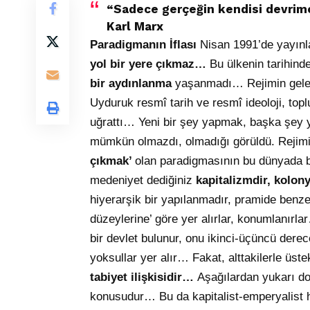
“Sadece gerçeğin kendisi devrimc
Karl Marx
Paradigmanın İflası
Nisan 1991’de yayınla
yol bir yere çıkmaz…
Bu ülkenin tarihind
bir aydınlanma
yaşanmadı… Rejimin gelen
Uyduruk resmî tarih ve resmî ideoloji, to
uğrattı… Yeni bir şey yapmak, başka şey
mümkün olmazdı, olmadığı görüldü. Rejimi
çıkmak’
olan paradigmasının bu dünyada b
medeniyet dediğiniz
kapitalizmdir, kolo
hiyerarşik bir yapılanmadır, pramide benze
düzeylerine’ göre yer alırlar, konumlanır
bir devlet bulunur, onu ikinci-üçüncü derec
yoksullar yer alır… Fakat, alttakilerle üstek
tabiyet ilişkisidir…
Aşağılardan yukarı doğ
konusudur… Bu da kapitalist-emperyalist hi