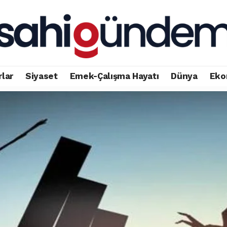
rlar
Siyaset
Emek-Çalışma Hayatı
Dünya
Eko