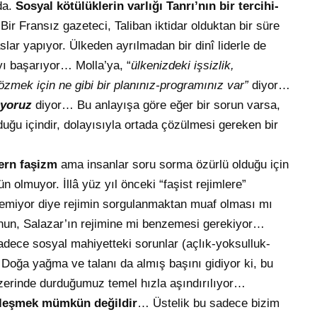
da.
Sosyal kötülüklerin varlığı Tanrı’nın bir tercihi-
Bir Fransız gazeteci, Taliban iktidar olduktan bir süre
lar yapıyor. Ülkeden ayrılmadan bir dinî liderle de
ı başarıyor… Molla’ya, “
ülkenizdeki işsizlik,
çözmek için ne gibi bir planınız-programınız var”
diyor…
lıyoruz
diyor… Bu anlayışa göre eğer bir sorun varsa,
duğu içindir, dolayısıyla ortada çözülmesi gereken bir
ern faşizm
ama insanlar soru sorma özürlü olduğu için
lmuyor. İllâ yüz yıl önceki “faşist rejimlere”
emiyor diye rejimin sorgulanmaktan muaf olması mı
o’nun, Salazar’ın rejimine mi benzemesi gerekiyor…
ece sosyal mahiyetteki sorunlar (açlık-yoksulluk-
Doğa yağma ve talanı da almış başını gidiyor ki, bu
erinde durduğumuz temel hızla aşındırılıyor…
zleşmek mümkün değildir
… Üstelik bu sadece bizim