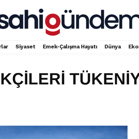
rlar
Siyaset
Emek-Çalışma Hayatı
Dünya
Eko
KÇİLERİ TÜKENİ