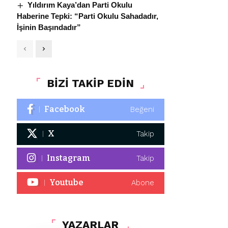
Yıldırım Kaya’dan Parti Okulu
Haberine Tepki: “Parti Okulu Sahadadır,
İşinin Başındadır”
BİZİ TAKİP EDİN
Facebook
Beğeni
X
Takip
Instagram
Takip
Youtube
Abone
YAZARLAR