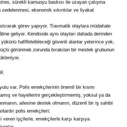
i stres, sürekli kamuoyu baskısı ile uzayan çalışma
ın zedelenmesi, ekonomik sıkıntılar ve liyakat
.
astırarak görev yapıyor. Travmatik olaylara müdahale
âline geliyor. Kendiside aynı olayları dahada derinden
yükünü hafifletebileceği güvenli alanlar yeterince yok.
üçlü görünmek zorunda bırakılan bir meslek grubunun
ükleniyor.
AK
tu var. Polis emekçilerinin önemli bir kısmı
amış ve hayellerini gerçekleştirmemiş, yoksul ya da
utunmanın, ailesine destek olmanın, düzenli bir iş sahibi
lardır polis emekçileri;
veren işçilerle, emekçilerle karşı karşıya
iyorlar.