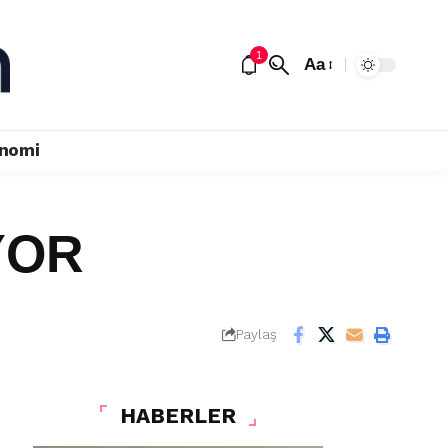
1
Aa
nomi
YOR
Paylaş
HABERLER