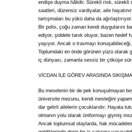
endişe duyma hâlidir. Sürekli risk, sürekl
saatleri, düzensiz vardiyalar, aile hayatın
tartışmaları bu yükü daha da ağırlaştırıyor
Bir polis, çoğu zaman kendi duygularını b
ediyor, şiddete tanık oluyor, bazen hedef h
yaşıyor. Ancak o travmayı konuşabileceği, 
Toplumdaki en önde görünen yüzü olarak g
iç dünyası, zamanla sessiz bir çöküşe sür
VİCDAN İLE GÖREV ARASINDA SIKIŞM
Bu meselenin bir de pek konuşulmayan boyu
üniversite mezunu, kendi mesleğini yapam
dar gelirli ailelerin çocuklarıdır. Hayata t
olmanın yolu olarak üniformayı giymiş insan
Ancak toplumsal olaylarda, hak mücadelesi 
geldiklerinde derin bir iç çatışma yaşayabil