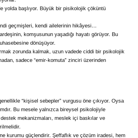
de yolda başlıyor. Büyük bir pisikolojik çöküntü
ndi geçmişleri, kendi ailelerinin hikâyesi…
 kardeşinin, komşusunun yaşadığı hayatı görüyor. Bu
muhasebesine dönüşüyor.
ırmak zorunda kalmak, uzun vadede ciddi bir psikolojik
şmadan, sadece “emir-komuta” zinciri üzerinden
genellikle “kişisel sebepler” vurgusu öne çıkıyor. Oysa
rmdır. Bu mesele yalnızca bireysel psikolojiyle
destek mekanizmaları, meslek içi baskılar ve
ilmelidir.
 kurumu güçlendirir. Şeffaflık ve çözüm iradesi, hem