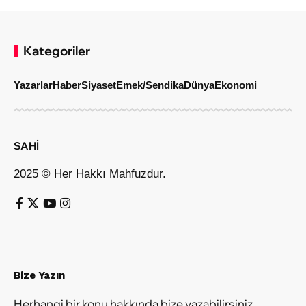
Kategoriler
Yazarlar
Haber
Siyaset
Emek/Sendika
Dünya
Ekonomi
SAHİ
2025 © Her Hakkı Mahfuzdur.
Bize Yazın
Herhangi bir konu hakkında bize yazabilirsiniz.