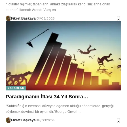
“Totaliter rejimler, tabanlarını ahlaksızlaştırarak kendi suçlarına ortak
ederler” Hannah Arendt “Ateş en…
Fikret Başkaya
31/03/2025
YAZARLAR
Paradigmanın İflası 34 Yıl Sonra…
“Sahtekârlığın evrensel düzeyde egemen olduğu dönemlerde, gerçeği
söylemek devrimci bir eylemdir.”George Orwell…
Fikret Başkaya
18/03/2025