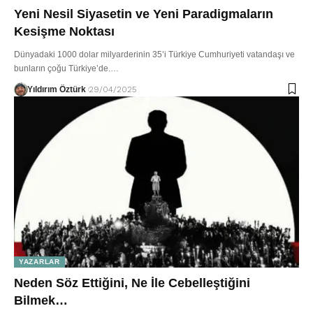
Yeni Nesil Siyasetin ve Yeni Paradigmaların
Kesişme Noktası
Dünyadaki 1000 dolar milyarderinin 35’i Türkiye Cumhuriyeti vatandaşı ve
bunların çoğu Türkiye’de.…
Yıldırım Öztürk
29/04/2025
YAZARLAR
Neden Söz Ettiğini, Ne İle Cebelleştiğini
Bilmek…