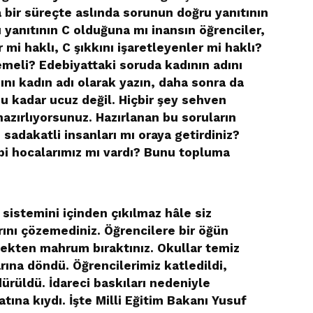
 bir süreçte aslında sorunun doğru yanıtının
yanıtının C olduğuna mı inansın öğrenciler,
 mi haklı, C şıkkını işaretleyenler mi haklı?
meli? Edebiyattaki soruda kadının adını
ını kadın adı olarak yazın, daha sonra da
u kadar ucuz değil. Hiçbir şey sehven
hazırlıyorsunuz. Hazırlanan bu soruların
 sadakatli insanları mı oraya getirdiniz?
bi hocalarımız mı vardı? Bunu topluma
m sistemini içinden çıkılmaz hâle siz
rını çözemediniz. Öğrencilere bir öğün
ekten mahrum bıraktınız. Okullar temiz
rına döndü. Öğrencilerimiz katledildi,
ürüldü. İdareci baskıları nedeniyle
ına kıydı. İşte Milli Eğitim Bakanı Yusuf