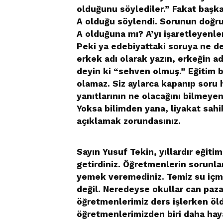
olduğunu söylediler.” Fakat başka
A olduğu söylendi. Sorunun doğru 
A olduğuna mı? A’yı işaretleyenler
Peki ya edebiyattaki soruya ne de
erkek adı olarak yazın, erkeğin ad
deyin ki “sehven olmuş.” Eğitim b
olamaz. Siz aylarca kapanıp soru 
yanıtlarının ne olacağını bilmeyen
Yoksa bilimden yana, liyakat sahi
açıklamak zorundasınız.
Sayın Yusuf Tekin, yıllardır eğiti
getirdiniz. Öğretmenlerin sorunla
yemek veremediniz. Temiz su içm
değil. Neredeyse okullar can paza
öğretmenlerimiz ders işlerken öld
öğretmenlerimizden biri daha hayat