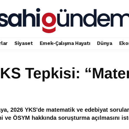
rlar
Siyaset
Emek-Çalışma Hayatı
Dünya
Eko
KS Tepkisi: “Mate
ya, 2026 YKS'de matematik ve edebiyat soruları
ni ve ÖSYM hakkında soruşturma açılmasını ist