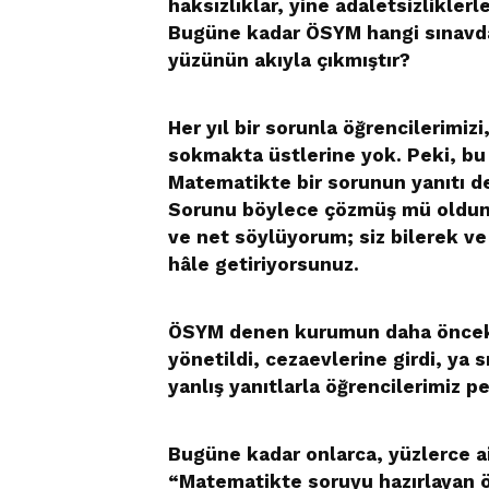
haksızlıklar, yine adaletsizliklerle
Bugüne kadar ÖSYM hangi sınavdan
yüzünün akıyla çıkmıştır?
Her yıl bir sorunla öğrencilerimizi
sokmakta üstlerine yok. Peki, bu
Matematikte bir sorunun yanıtı deği
Sorunu böylece çözmüş mü oldunu
ve net söylüyorum; siz bilerek ve
hâle getiriyorsunuz.
ÖSYM denen kurumun daha önceki 
yönetildi, cezaevlerine girdi, ya s
yanlış yanıtlarla öğrencilerimiz pe
Bugüne kadar onlarca, yüzlerce ail
“Matematikte soruyu hazırlayan ö