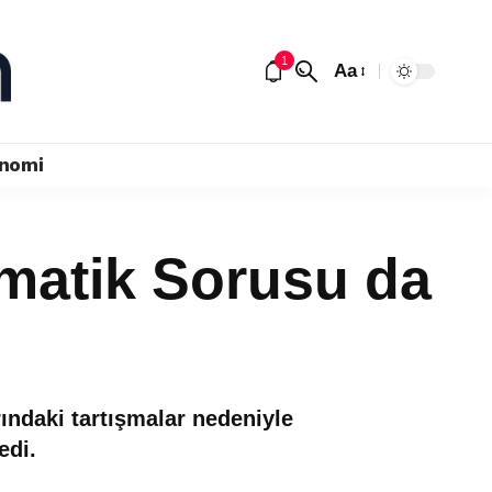
1
Aa
nomi
matik Sorusu da
ndaki tartışmalar nedeniyle
edi.