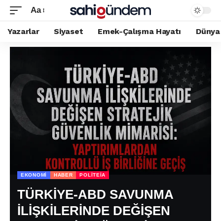
Aa
Yazarlar
Siyaset
Emek-Çalışma Hayatı
Dünya
EKONOMI
HABER
POLİTEİA
TÜRKİYE-ABD SAVUNMA
İLİŞKİLERİNDE DEĞİŞEN