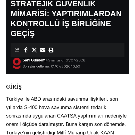
STRATEJİK GÜVENLİK
MİMARİSİ: YAPTIRIMLARDAN
KONTROLLÜ İŞ BİRLİĞİNE
GEÇİŞ
Sahi Gündem
Yayımlandı 01/07/2026
Son güncelleme: 01/07/2026 10:50
GİRİŞ
Türkiye ile ABD arasındaki savunma ilişkileri, son
yıllarda S-400 hava savunma sistemi tedariki
sonrasında uygulanan CAATSA yaptırımları nedeniyle
önemli ölçüde daralmıştır
. Buna karşın son dönemde,
Türkiye’nin geliştirdiği Millî Muharip Uçak KAAN