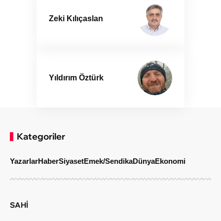
Zeki Kılıçaslan
Yıldırım Öztürk
Kategoriler
Yazarlar
Haber
Siyaset
Emek/Sendika
Dünya
Ekonomi
SAHİ