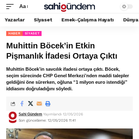
Aa
Yazarlar
Siyaset
Emek-Çalışma Hayatı
Dünya
HABER
SIYASET
Muhittin Böcek’in Etkin
Pişmanlık İfadesi Ortaya Çıktı
Muhittin Böcek’in savcılık ifadesi ortaya çıktı. Böcek,
seçim sürecinde CHP Genel Merkezi’nden maddi talepler
geldiğini öne sürerken, oğluna “1 milyon euro istendiği”
iddiasını doğruladığını söyledi.
Sahi Gündem
Yayımlandı 12/05/2026
Son güncelleme: 12/05/2026 11:41