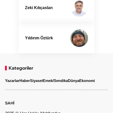
Zeki Kılıçaslan
Yıldırım Öztürk
Kategoriler
Yazarlar
Haber
Siyaset
Emek/Sendika
Dünya
Ekonomi
SAHİ