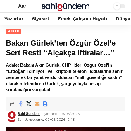
Aa
Yazarlar
Siyaset
Emek-Çalışma Hayatı
Dünya
HABER
Bakan Gürlek’ten Özgür Özel’e
Sert Rest! “Alçakça İftiralar…”
Adalet Bakanı Akın Gürlek, CHP lideri Özgür Özel'in
"Erdoğan'ı dinliyor" ve "kriptolu telefon" iddialarına zehir
zemberek bir yanıt verdi. İddiaları "milli güvenliğe saldırı"
olarak nitelendiren Gürlek, yargı yoluyla hesap
sorulacağını vurguladı.
Sahi Gündem
Yayımlandı 09/05/2026
Son güncelleme: 09/05/2026 12:48