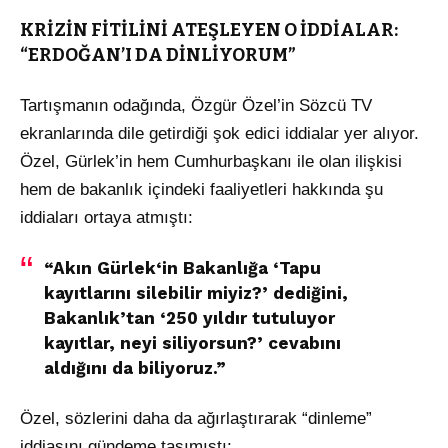
KRİZİN FİTİLİNİ ATEŞLEYEN O İDDİALAR:
“ERDOĞAN’I DA DİNLİYORUM”
Tartışmanın odağında, Özgür Özel’in Sözcü TV
ekranlarında dile getirdiği şok edici iddialar yer alıyor.
Özel, Gürlek’in hem Cumhurbaşkanı ile olan ilişkisi
hem de bakanlık içindeki faaliyetleri hakkında şu
iddiaları ortaya atmıştı:
“Akın Gürlek‘in Bakanlığa ‘Tapu
kayıtlarını silebilir miyiz?’ dediğini,
Bakanlık’tan ‘250 yıldır tutuluyor
kayıtlar, neyi siliyorsun?’ cevabını
aldığını da biliyoruz.”
Özel, sözlerini daha da ağırlaştırarak “dinleme”
iddiasını gündeme taşımıştı: