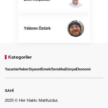
Yıldırım Öztürk
Kategoriler
Yazarlar
Haber
Siyaset
Emek/Sendika
Dünya
Ekonomi
SAHİ
2025 © Her Hakkı Mahfuzdur.