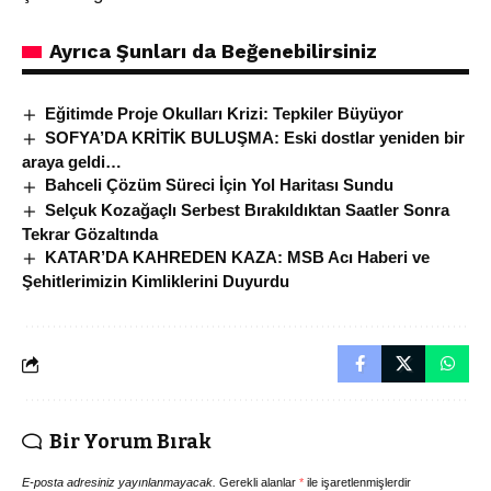
Ayrıca Şunları da Beğenebilirsiniz
Eğitimde Proje Okulları Krizi: Tepkiler Büyüyor
SOFYA’DA KRİTİK BULUŞMA: Eski dostlar yeniden bir
araya geldi…
Bahceli Çözüm Süreci İçin Yol Haritası Sundu
Selçuk Kozağaçlı Serbest Bırakıldıktan Saatler Sonra
Tekrar Gözaltında
KATAR’DA KAHREDEN KAZA: MSB Acı Haberi ve
Şehitlerimizin Kimliklerini Duyurdu
Bir Yorum Bırak
E-posta adresiniz yayınlanmayacak.
Gerekli alanlar
*
ile işaretlenmişlerdir