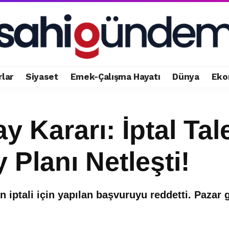
rlar
Siyaset
Emek-Çalışma Hayatı
Dünya
Eko
 Kararı: İptal Tal
Planı Netleşti!
 iptali için yapılan başvuruyu reddetti. Pazar