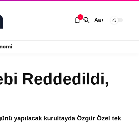
2
Aa
nomi
ebi Reddedildi,
 günü yapılacak kurultayda Özgür Özel tek