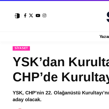
Yaza
SIYASET
YSK’dan Kurultay
CHP’de Kurultay 
YSK, CHP’nin 22. Olağanüstü Kurultayı’nın
aday olacak.