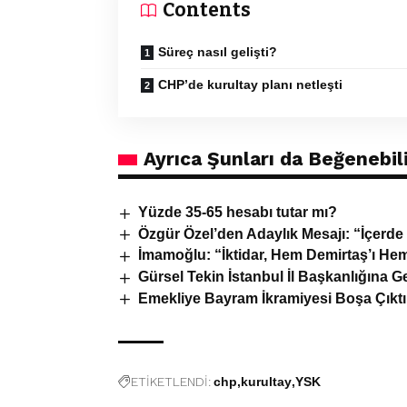
Contents
Süreç nasıl gelişti?
CHP’de kurultay planı netleşti
Ayrıca Şunları da Beğenebili
Yüzde 35-65 hesabı tutar mı?
Özgür Özel’den Adaylık Mesajı: “İçerd
İmamoğlu: “İktidar, Hem Demirtaş’ı He
Gürsel Tekin İstanbul İl Başkanlığına G
Emekliye Bayram İkramiyesi Boşa Çıktı
ETİKETLENDİ:
chp
kurultay
YSK