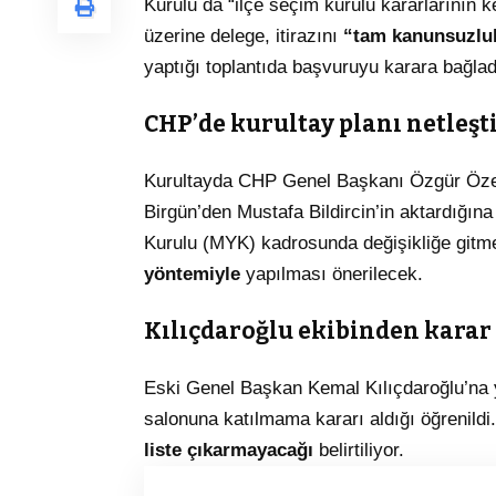
Kurulu da “ilçe seçim kurulu kararlarının
üzerine delege, itirazını
“tam kanunsuzlu
yaptığı toplantıda başvuruyu karara bağlad
CHP’de kurultay planı netleşt
Kurultayda CHP Genel Başkanı Özgür Öz
Birgün’den Mustafa Bildircin’in aktardığı
Kurulu (MYK) kadrosunda değişikliğe gitm
yöntemiyle
yapılması önerilecek.
Kılıçdaroğlu ekibinden karar
Eski Genel Başkan Kemal Kılıçdaroğlu’na y
salonuna katılmama kararı aldığı öğrenild
liste çıkarmayacağı
belirtiliyor.