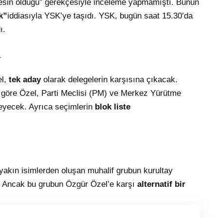
 kesin olduğu” gerekçesiyle inceleme yapmamıştı. Bunun
k”
iddiasıyla YSK’ye taşıdı. YSK, bugün saat 15.30’da
ı.
i
el,
tek aday
olarak delegelerin karşısına çıkacak.
na göre Özel, Parti Meclisi (PM) ve Merkez Yürütme
eyecek. Ayrıca seçimlerin
blok liste
akın isimlerden oluşan muhalif grubun kurultay
i. Ancak bu grubun Özgür Özel’e karşı
alternatif bir