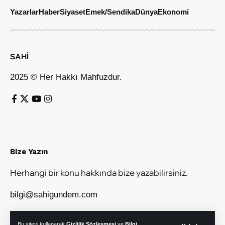
Yazarlar
Haber
Siyaset
Emek/Sendika
Dünya
Ekonomi
SAHİ
2025 © Her Hakkı Mahfuzdur.
Bize Yazın
Herhangi bir konu hakkında bize yazabilirsiniz.
bilgi@sahigundem.com
Bu siteyi kullanarak
Gizlilik Sözleşmesi
ve
Bilgi