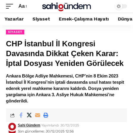
Aa
Yazarlar
Siyaset
Emek-Çalışma Hayatı
Dünya
SIYASET
CHP İstanbul İl Kongresi
Davasında Dikkat Çeken Karar:
İptal Dosyası Yeniden Görülecek
Ankara Bölge Adliye Mahkemesi, CHP’nin 8 Ekim 2023
İstanbul İl Kongresi’nin iptali davasında usul hatası tespit
ederek yerel mahkeme kararını kaldırdı. Dosya yeniden
yargılama için Ankara 3. Asliye Hukuk Mahkemesi’ne
gönderildi.
Sahi Gündem
Yayımlandı 30/12/2025
Son güncelleme: 30/12/2025 12:56