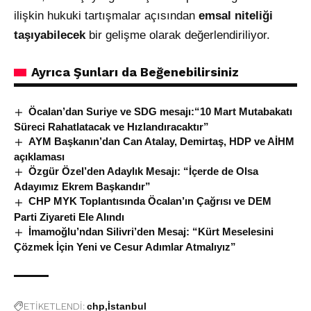
ilişkin hukuki tartışmalar açısından
emsal niteliği
taşıyabilecek
bir gelişme olarak değerlendiriliyor.
Ayrıca Şunları da Beğenebilirsiniz
Öcalan’dan Suriye ve SDG mesajı:“10 Mart Mutabakatı
Süreci Rahatlatacak ve Hızlandıracaktır”
AYM Başkanın’dan Can Atalay, Demirtaş, HDP ve AİHM
açıklaması
Özgür Özel’den Adaylık Mesajı: “İçerde de Olsa
Adayımız Ekrem Başkandır”
CHP MYK Toplantısında Öcalan’ın Çağrısı ve DEM
Parti Ziyareti Ele Alındı
İmamoğlu’ndan Silivri’den Mesaj: “Kürt Meselesini
Çözmek İçin Yeni ve Cesur Adımlar Atmalıyız”
ETİKETLENDİ:
chp
İstanbul