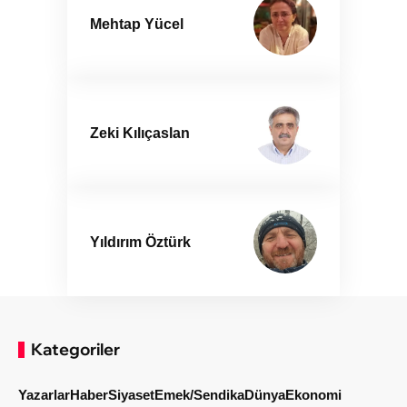
Mehtap Yücel
Zeki Kılıçaslan
Yıldırım Öztürk
Kategoriler
Yazarlar
Haber
Siyaset
Emek/Sendika
Dünya
Ekonomi