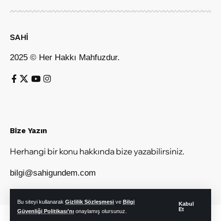
SAHİ
2025 © Her Hakkı Mahfuzdur.
Bize Yazın
Herhangi bir konu hakkında bize yazabilirsiniz.
bilgi@sahigundem.com
Bu siteyi kullanarak
Gizlilik Sözleşmesi
ve
Bilgi
Kabul
Et
Güvenliği Politikası'nı
onaylamış olursunuz.
© Sahi Gündem. Tüm Hakları Saklıdır.