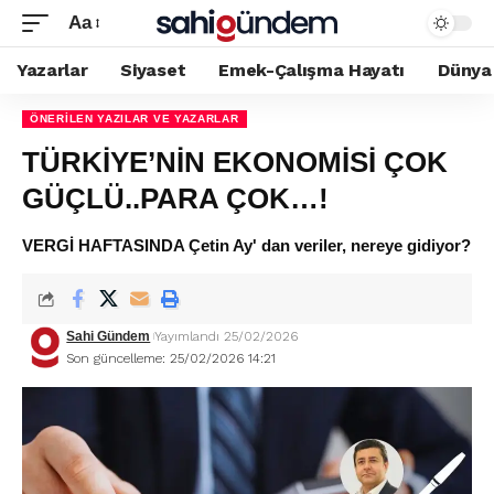
Aa
Yazarlar
Siyaset
Emek-Çalışma Hayatı
Dünya
ÖNERILEN YAZILAR VE YAZARLAR
TÜRKİYE’NİN EKONOMİSİ ÇOK
GÜÇLÜ..PARA ÇOK…!
VERGİ HAFTASINDA Çetin Ay' dan veriler, nereye gidiyor?
Sahi Gündem
Yayımlandı 25/02/2026
Son güncelleme: 25/02/2026 14:21