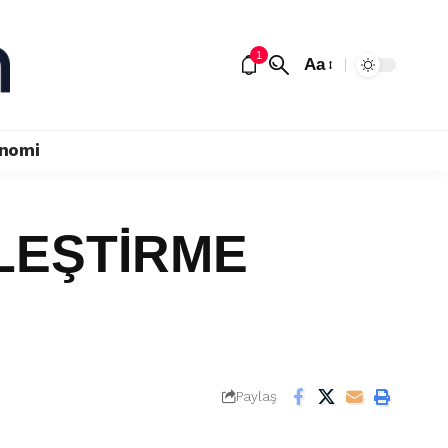
1
Aa
nomi
LEŞTİRME
Paylaş