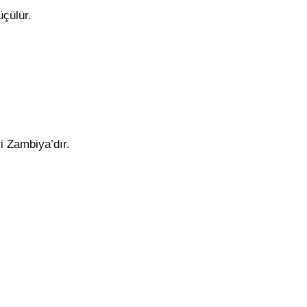
çülür.
i Zambiya’dır.