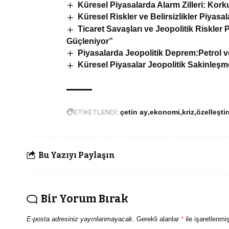
Küresel Piyasalarda Alarm Zilleri: Korku
Küresel Riskler ve Belirsizlikler Piyasa
Ticaret Savaşları ve Jeopolitik Riskler P
Güçleniyor”
Piyasalarda Jeopolitik Deprem:Petrol ve
Küresel Piyasalar Jeopolitik Sakinleşm
ETİKETLENDİ:
çetin ay
ekonomi
kriz
özelleşti
Bu Yazıyı Paylaşın
Bir Yorum Bırak
E-posta adresiniz yayınlanmayacak.
Gerekli alanlar
*
ile işaretlenmiş