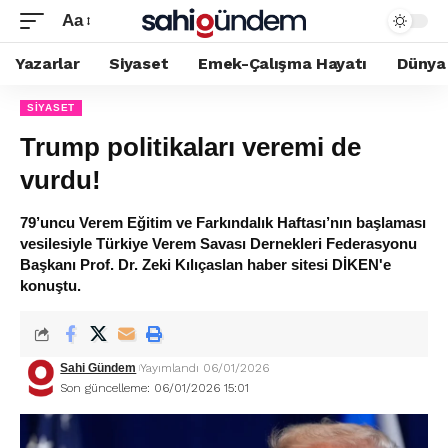
Aa
Yazarlar
Siyaset
Emek-Çalışma Hayatı
Dünya
SIYASET
Trump politikaları veremi de
vurdu!
79’uncu Verem Eğitim ve Farkındalık Haftası’nın başlaması
vesilesiyle Türkiye Verem Savası Dernekleri Federasyonu
Başkanı Prof. Dr. Zeki Kılıçaslan haber sitesi DİKEN'e
konuştu.
Sahi Gündem
Yayımlandı 06/01/2026
Son güncelleme: 06/01/2026 15:01