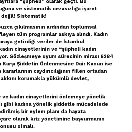
yıtlara “şüpheli” olarak geçti. Bu
şluğuna ve sistematik cezasızlığa işaret
 değil! Sistematik!
uzca çıkılmasının ardından toplumsal
efleyen tüm programlar askıya alındı. Kadın
araya getirdiği veriler de İstanbul
adın cinayetlerinin ve “şüpheli kadın
yuyor. Sözleşmeye uyum sürecinin mirası 6284
a Karşı Şiddetin Önlenmesine Dair Kanun ise
kararlarının caydırıcılığının fiilen ortadan
 hakkını korumakla yükümlü devlet,
.
 ve kadın cinayetlerini önlemeye yönelik
ğı gibi kadına yönelik şiddetle mücadelede
ndirilmiş bir eylem planı da hayata
 çare olarak kriz yönetimine başvurmanın
konusu olmalı.