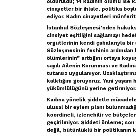
öldürüldü; 14 kadının ölümü ise ka
cinayetler bir ihlale, politika bo
ediyor. Kadın cinayetleri münferit
İstanbul Sözleşmesi’nden hukuks
cinsiyet eşitliğini sağlamayı hed
örgütlerinin kendi çabalarıyla bir 
Sözleşmesinin feshinin ardından k
ölümlerinin” arttığını ortaya ko
sayılı Ailenin Korunması ve Kadın
tutarsız uygulanıyor. Uzaklaştırma 
kalktığını görüyoruz. Yani yaşam
yükümlülüğünü yerine getirmiyor
Kadına yönelik şiddetle mücadele
ulusal bir eylem planı bulunmadı
koordineli, izlenebilir ve bütçele
geçirilmiyor. Şiddeti önleme; son
değil, bütünlüklü bir politikanın 