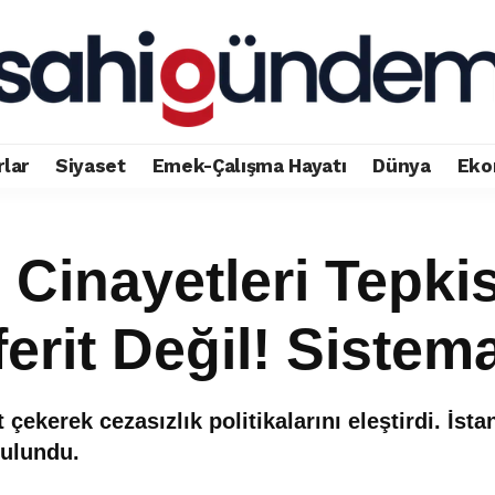
rlar
Siyaset
Emek-Çalışma Hayatı
Dünya
Eko
Cinayetleri Tepkis
erit Değil! Sistema
 çekerek cezasızlık politikalarını eleştirdi. İs
bulundu.