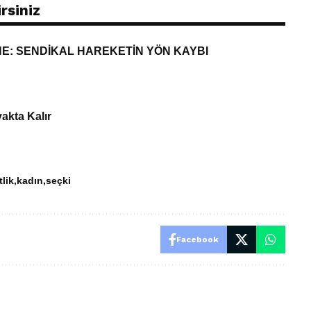
rsiniz
İNE: SENDİKAL HAREKETİN YÖN KAYBI
akta Kalır
tlik
kadın
seçki
Facebook