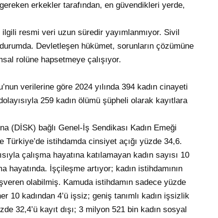
gereken erkekler tarafından, en güvendikleri yerde,
 ilgili resmi veri uzun süredir yayımlanmıyor. Sivil
ş durumda. Devletleşen hükümet, sorunların çözümüne
lumsal rolüne hapsetmeye çalışıyor.
’nun verilerine göre 2024 yılında 394 kadın cinayeti
olayısıyla 259 kadın ölümü şüpheli olarak kayıtlara
’na (DİSK) bağlı Genel-İş Sendikası Kadın Emeği
 Türkiye’de istihdamda cinsiyet açığı yüzde 34,6.
layısıyla çalışma hayatına katılamayan kadın sayısı 10
a hayatında. İşçileşme artıyor; kadın istihdamının
 işveren olabilmiş. Kamuda istihdamın sadece yüzde
r 10 kadından 4’ü işsiz; geniş tanımlı kadın işsizlik
zde 32,4’ü kayıt dışı; 3 milyon 521 bin kadın sosyal