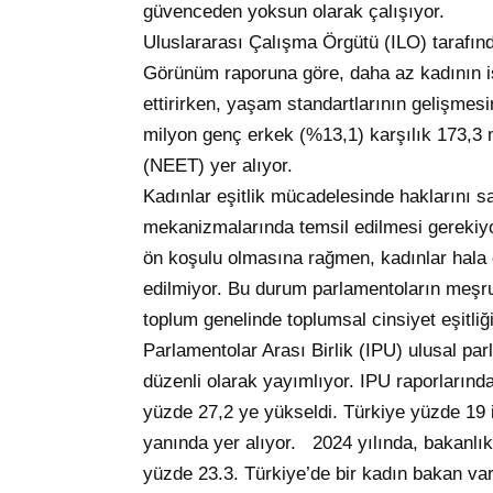
güvenceden yoksun olarak çalışıyor.
Uluslararası Çalışma Örgütü (ILO) tarafı
Görünüm raporuna göre, daha az kadının iş
ettirirken, yaşam standartlarının gelişmesi
milyon genç erkek (%13,1) karşılık 173,3 
(NEET) yer alıyor.
Kadınlar eşitlik mücadelesinde haklarını 
mekanizmalarında temsil edilmesi gerekiyo
ön koşulu olmasına rağmen, kadınlar hala
edilmiyor. Bu durum parlamentoların meşr
toplum genelinde toplumsal cinsiyet eşitliğ
Parlamentolar Arası Birlik (IPU) ulusal pa
düzenli olarak yayımlıyor. IPU raporların
yüzde 27,2 ye yükseldi. Türkiye yüzde 19 i
yanında yer alıyor. 2024 yılında, bakanlık
yüzde 23.3. Türkiye’de bir kadın bakan va