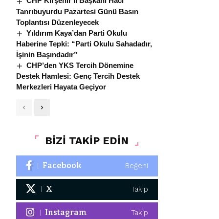
CHP Kırşehir İl Başkanı Hacı
Tanrıbuyurdu Pazartesi Günü Basın
Toplantısı Düzenleyecek
Yıldırım Kaya’dan Parti Okulu
Haberine Tepki: “Parti Okulu Sahadadır,
İşinin Başındadır”
CHP’den YKS Tercih Dönemine
Destek Hamlesi: Genç Tercih Destek
Merkezleri Hayata Geçiyor
BİZİ TAKİP EDİN
Facebook
Beğeni
X
Takip
Instagram
Takip