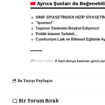
Ayrıca Şunları da Beğenebili
SINIF SİYASETİNDEN HİZİP SİYASET
“İşveren!”
Taşeron Sistemini Boykot Ediyoruz!
Politik İslamın Sefaleti…
Cumhuriyet Laik ve Bilimsel Eğitimle Ay
ETİKETLENDİ:
8 mart
dünya kadınlar günü
eşi
Bu Yazıyı Paylaşın
Bir Yorum Bırak