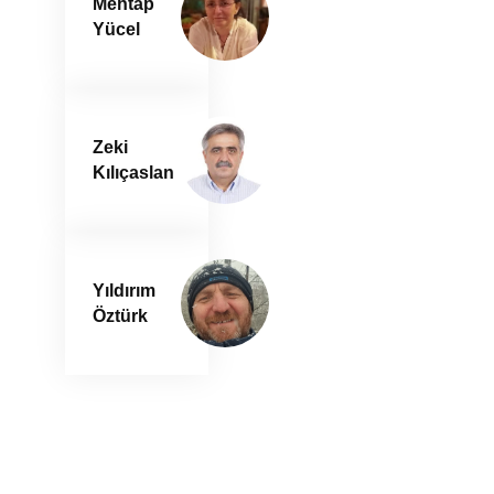
Mehtap
Yücel
Zeki
Kılıçaslan
Yıldırım
Öztürk