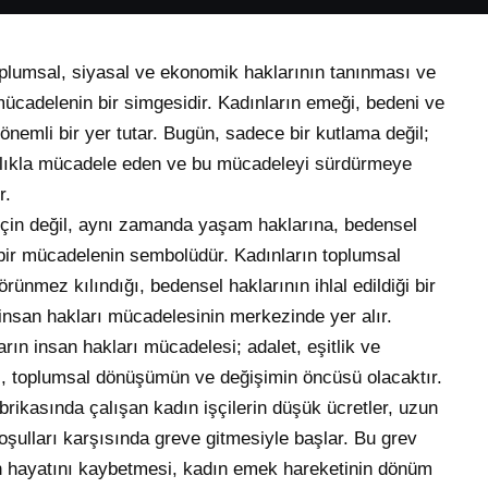
plumsal, siyasal ve ekonomik haklarının tanınması ve
 mücadelenin bir simgesidir. Kadınların emeği, bedeni ve
önemli bir yer tutar. Bugün, sadece bir kutlama değil;
lılıkla mücadele eden ve bu mücadeleyi sürdürmeye
r.
 için değil, aynı zamanda yaşam haklarına, bedensel
 bir mücadelenin sembolüdür. Kadınların toplumsal
örünmez kılındığı, bedensel haklarının ihlal edildiği bir
nsan hakları mücadelesinin merkezinde yer alır.
ın insan hakları mücadelesi; adalet, eşitlik ve
bi, toplumsal dönüşümün ve değişimin öncüsü olacaktır.
rikasında çalışan kadın işçilerin düşük ücretler, uzun
oşulları karşısında greve gitmesiyle başlar. Bu grev
in hayatını kaybetmesi, kadın emek hareketinin dönüm