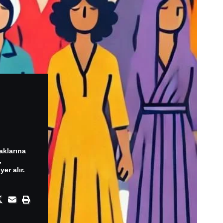
aklarına
,
er alır.