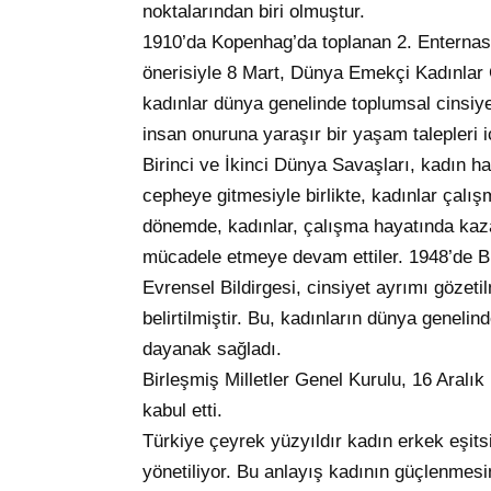
noktalarından biri olmuştur.
1910’da Kopenhag’da toplanan 2. Enternasy
önerisiyle 8 Mart, Dünya Emekçi Kadınlar Gü
kadınlar dünya genelinde toplumsal cinsiyet
insan onuruna yaraşır bir yaşam talepleri i
Birinci ve İkinci Dünya Savaşları, kadın h
cepheye gitmesiyle birlikte, kadınlar çalı
dönemde, kadınlar, çalışma hayatında kaza
mücadele etmeye devam ettiler. 1948’de Bir
Evrensel Bildirgesi, cinsiyet ayrımı gözeti
belirtilmiştir. Bu, kadınların dünya geneli
dayanak sağladı.
Birleşmiş Milletler Genel Kurulu, 16 Aralı
kabul etti.
Türkiye çeyrek yüzyıldır kadın erkek eşitsizl
yönetiliyor. Bu anlayış kadının güçlenmes