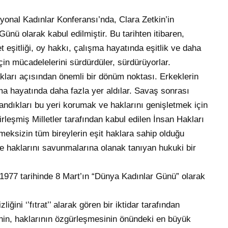
onal Kadınlar Konferansı’nda, Clara Zetkin’in
nü olarak kabul edilmiştir. Bu tarihten itibaren,
 eşitliği, oy hakkı, çalışma hayatında eşitlik ve daha
çin mücadelelerini sürdürdüler, sürdürüyorlar.
akları açısından önemli bir dönüm noktası. Erkeklerin
şma hayatında daha fazla yer aldılar. Savaş sonrası
ndıkları bu yeri korumak ve haklarını genişletmek için
leşmiş Milletler tarafından kabul edilen İnsan Hakları
lmeksizin tüm bireylerin eşit haklara sahip olduğu
nde haklarını savunmalarına olanak tanıyan hukuki bir
k 1977 tarihinde 8 Mart’ın “Dünya Kadınlar Günü” olarak
iğini ‘’fıtrat’’ alarak gören bir iktidar tarafından
inin, haklarının özgürleşmesinin önündeki en büyük