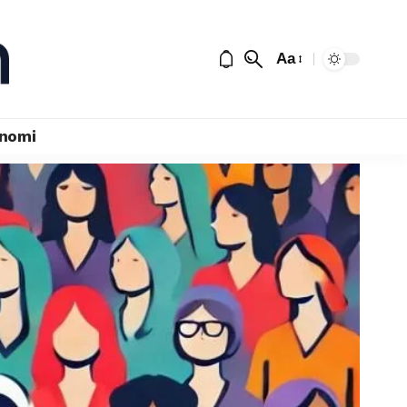
Aa
nomi