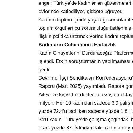
engel; Türkiye’de kadınlar en güvenmeleri 
evlerinde katlediliyor, şiddete uğruyor.
Kadının toplum içinde yaşadığı sorunlar ile
toplum örgütleri bu sorumluluğu üstlenmi
ilişkin politika üretmek yerine kadını top
Kadınların Cehennemi: Eşitsizlik
Kadın Cinayetlerini Durduracağız Platformu
işlendi. Etkin soruşturmanın yapılmaması d
geçti.
Devrimci İşçi Sendikaları Konfederasyonu
Raporu (Mart 2025) yayımladı. Rapora göre
Ailevi ve kişisel nedenler ile ev işleri do
milyon. Her 10 kadından sadece 3’ü çalışm
yüzde 72,4’ü işçi iken sadece yüzde 1,8’i
34’ü kadın. Türkiye’de çalışma çağındaki he
oranı yüzde 37. İstihdamdaki kadınların yü