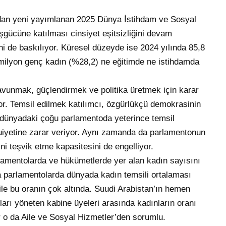
ndan yeni yayımlanan 2025 Dünya İstihdam ve Sosyal
gücüne katılması cinsiyet eşitsizliğini devam
ni de baskılıyor. Küresel düzeyde ise 2024 yılında 85,8
milyon genç kadın (%28,2) ne eğitimde ne istihdamda
savunmak, güçlendirmek ve politika üretmek için karar
r. Temsil edilmek katılımcı, özgürlükçü demokrasinin
 dünyadaki çoğu parlamentoda yeterince temsil
uiyetine zarar veriyor. Aynı zamanda da parlamentonun
ini teşvik etme kapasitesini de engelliyor.
rlamentolarda ve hükümetlerde yer alan kadın sayısını
da parlamentolarda dünyada kadın temsili ortalaması
le bu oranın çok altında. Suudi Arabistan’ın hemen
ları yöneten kabine üyeleri arasında kadınların oranı
r o da Aile ve Sosyal Hizmetler’den sorumlu.