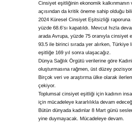
Cinsiyet eşitliğinin ekonomik kalkınmanın ve
açısından da kritik öneme sahip olduğu bi
2024 Küresel Cinsiyet Eşitsizliği raporuna 
yüzde 68.6’sı kapatıldı. Mevcut hızla deva
arada Avrupa, yüzde 75 oranıyla cinsiyet e
93.5 ile birinci sırada yer alırken, Türkiye 
eşitliğe 169 yıl sonra ulaşacağız.
Dünya Sağlık Örgütü verilerine göre Kadınl
oluşturmasına rağmen, üst düzey pozisyonl
Birçok veri ve araştırma ülke olarak ilerl
çekiyor.
Toplumsal cinsiyet eşitliği için kadının in
için mücadeleye kararlılıkla devam edece
Bütün dünyada kadınlar 8 Mart günü sesler
yine duymayacak. Mücadeleye devam.