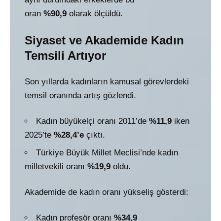
oran
%90,9
olarak ölçüldü.
Siyaset ve Akademide Kadın
Temsili Artıyor
Son yıllarda kadınların kamusal görevlerdeki
temsil oranında artış gözlendi.
Kadın büyükelçi oranı 2011’de
%11,9
iken
2025’te
%28,4’e
çıktı.
Türkiye Büyük Millet Meclisi’nde kadın
milletvekili oranı
%19,9
oldu.
Akademide de kadın oranı yükseliş gösterdi:
Kadın profesör oranı
%34,9