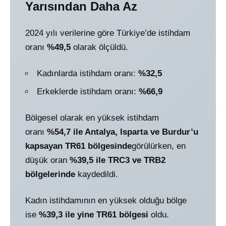
Yarısından Daha Az
2024 yılı verilerine göre Türkiye’de istihdam
oranı
%49,5
olarak ölçüldü.
Kadınlarda istihdam oranı:
%32,5
Erkeklerde istihdam oranı:
%66,9
Bölgesel olarak en yüksek istihdam
oranı
%54,7 ile Antalya, Isparta ve Burdur’u
kapsayan TR61 bölgesinde
görülürken, en
düşük oran
%39,5 ile TRC3 ve TRB2
bölgelerinde
kaydedildi.
Kadın istihdamının en yüksek olduğu bölge
ise
%39,3 ile yine TR61 bölgesi
oldu.