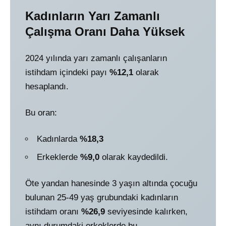
Kadınların Yarı Zamanlı
Çalışma Oranı Daha Yüksek
2024 yılında yarı zamanlı çalışanların
istihdam içindeki payı
%12,1
olarak
hesaplandı.
Bu oran:
Kadınlarda
%18,3
Erkeklerde
%9,0
olarak kaydedildi.
Öte yandan hanesinde 3 yaşın altında çocuğu
bulunan 25-49 yaş grubundaki kadınların
istihdam oranı
%26,9
seviyesinde kalırken,
aynı durumdaki erkeklerde bu