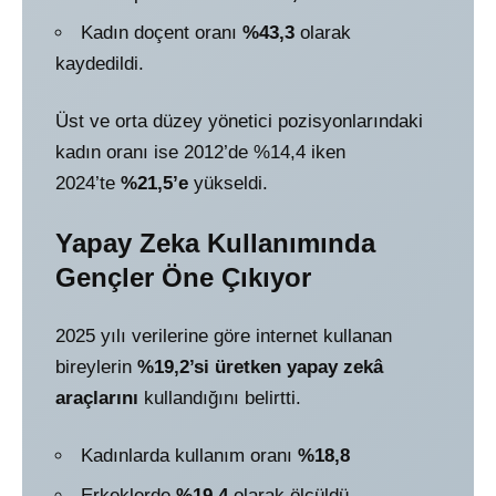
Kadın doçent oranı
%43,3
olarak
kaydedildi.
Üst ve orta düzey yönetici pozisyonlarındaki
kadın oranı ise 2012’de %14,4 iken
2024’te
%21,5’e
yükseldi.
Yapay Zeka Kullanımında
Gençler Öne Çıkıyor
2025 yılı verilerine göre internet kullanan
bireylerin
%19,2’si üretken yapay zekâ
araçlarını
kullandığını belirtti.
Kadınlarda kullanım oranı
%18,8
Erkeklerde
%19,4
olarak ölçüldü.