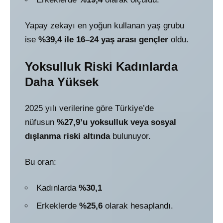
Yapay zekayı en yoğun kullanan yaş grubu
ise
%39,4 ile 16–24 yaş arası gençler
oldu.
Yoksulluk Riski Kadınlarda
Daha Yüksek
2025 yılı verilerine göre Türkiye’de
nüfusun
%27,9’u yoksulluk veya sosyal
dışlanma riski altında
bulunuyor.
Bu oran:
Kadınlarda
%30,1
Erkeklerde
%25,6
olarak hesaplandı.