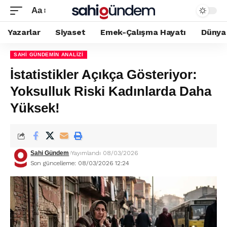
Aa
Yazarlar
Siyaset
Emek-Çalışma Hayatı
Dünya
SAHI GÜNDEMIN ANALIZI
İstatistikler Açıkça Gösteriyor:
Yoksulluk Riski Kadınlarda Daha
Yüksek!
Sahi Gündem
Yayımlandı 08/03/2026
Son güncelleme: 08/03/2026 12:24