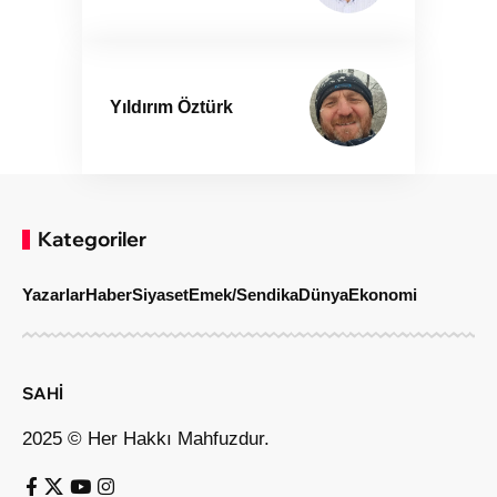
Yıldırım Öztürk
Kategoriler
Yazarlar
Haber
Siyaset
Emek/Sendika
Dünya
Ekonomi
SAHİ
2025 © Her Hakkı Mahfuzdur.