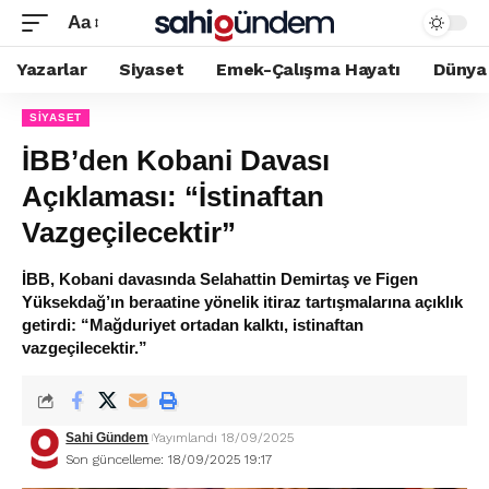
Aa
Yazarlar
Siyaset
Emek-Çalışma Hayatı
Dünya
SIYASET
İBB’den Kobani Davası
Açıklaması: “İstinaftan
Vazgeçilecektir”
İBB, Kobani davasında Selahattin Demirtaş ve Figen
Yüksekdağ’ın beraatine yönelik itiraz tartışmalarına açıklık
getirdi: “Mağduriyet ortadan kalktı, istinaftan
vazgeçilecektir.”
Sahi Gündem
Yayımlandı 18/09/2025
Son güncelleme: 18/09/2025 19:17