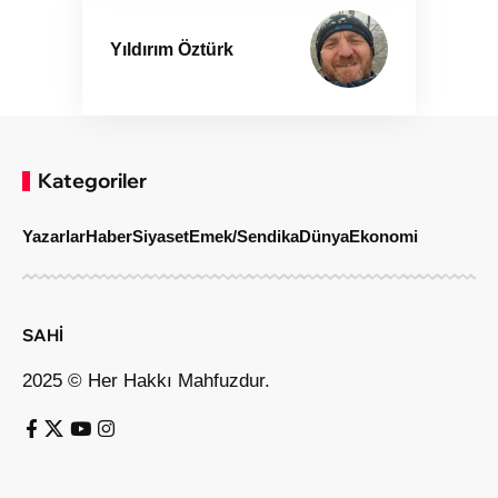
Yıldırım Öztürk
Kategoriler
Yazarlar
Haber
Siyaset
Emek/Sendika
Dünya
Ekonomi
SAHİ
2025 © Her Hakkı Mahfuzdur.