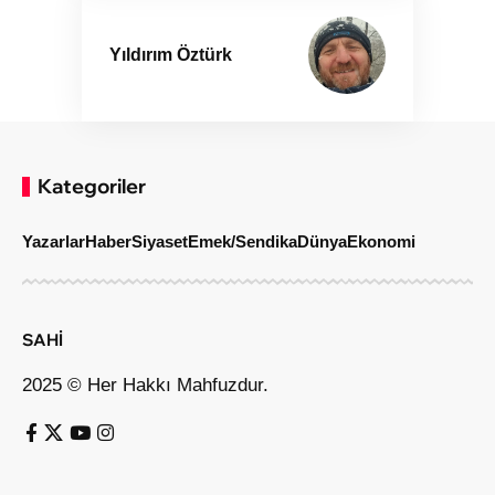
Yıldırım Öztürk
Kategoriler
Yazarlar
Haber
Siyaset
Emek/Sendika
Dünya
Ekonomi
SAHİ
2025 © Her Hakkı Mahfuzdur.