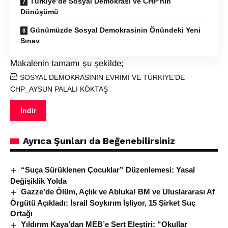
Türkiye’de Sosyal Demokrasi ve CHP’nin
Dönüşümü
Günümüzde Sosyal Demokrasinin Önündeki Yeni
Sınav
Makalenin tamamı şu şekilde;
SOSYAL DEMOKRASİNİN EVRİMİ VE TÜRKİYE’DE
CHP_AYSUN PALALI KÖKTAŞ
İndir
Ayrıca Şunları da Beğenebilirsiniz
“Suça Sürüklenen Çocuklar” Düzenlemesi: Yasal
Değişiklik Yolda
Gazze’de Ölüm, Açlık ve Abluka! BM ve Uluslararası Af
Örgütü Açıkladı: İsrail Soykırım İşliyor, 15 Şirket Suç
Ortağı
Yıldırım Kaya’dan MEB’e Sert Eleştiri: “Okullar