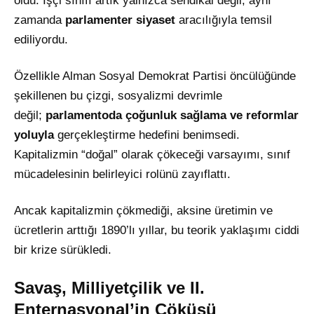
oldu. İşçi sınıfı artık yalnızca sendikal değil, aynı
zamanda
parlamenter siyaset
aracılığıyla temsil
ediliyordu.
Özellikle Alman Sosyal Demokrat Partisi öncülüğünde
şekillenen bu çizgi, sosyalizmi devrimle
değil;
parlamentoda çoğunluk sağlama ve reformlar
yoluyla
gerçekleştirme hedefini benimsedi.
Kapitalizmin “doğal” olarak çökeceği varsayımı, sınıf
mücadelesinin belirleyici rolünü zayıflattı.
Ancak kapitalizmin çökmediği, aksine üretimin ve
ücretlerin arttığı 1890’lı yıllar, bu teorik yaklaşımı ciddi
bir krize sürükledi.
Savaş, Milliyetçilik ve II.
Enternasyonal’in Çöküşü