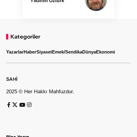
Yıldırım Öztürk
Kategoriler
Yazarlar
Haber
Siyaset
Emek/Sendika
Dünya
Ekonomi
SAHİ
2025 © Her Hakkı Mahfuzdur.