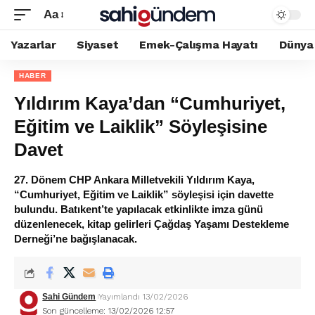
Aa
Yazarlar
Siyaset
Emek-Çalışma Hayatı
Dünya
HABER
Yıldırım Kaya’dan “Cumhuriyet,
Eğitim ve Laiklik” Söyleşisine
Davet
27. Dönem CHP Ankara Milletvekili Yıldırım Kaya,
“Cumhuriyet, Eğitim ve Laiklik” söyleşisi için davette
bulundu. Batıkent’te yapılacak etkinlikte imza günü
düzenlenecek, kitap gelirleri Çağdaş Yaşamı Destekleme
Derneği’ne bağışlanacak.
Sahi Gündem
Yayımlandı 13/02/2026
Son güncelleme: 13/02/2026 12:57