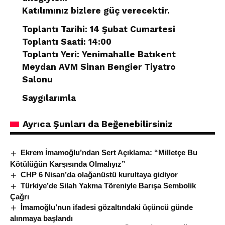
Katılımınız bizlere güç verecektir.
Toplantı Tarihi: 14 Şubat Cumartesi
Toplantı Saati: 14:00
Toplantı Yeri: Yenimahalle Batıkent
Meydan AVM Sinan Bengier Tiyatro
Salonu
Saygılarımla
Ayrıca Şunları da Beğenebilirsiniz
Ekrem İmamoğlu’ndan Sert Açıklama: “Milletçe Bu
Kötülüğün Karşısında Olmalıyız”
CHP 6 Nisan’da olağanüstü kurultaya gidiyor
Türkiye’de Silah Yakma Töreniyle Barışa Sembolik
Çağrı
İmamoğlu’nun ifadesi gözaltındaki üçüncü günde
alınmaya başlandı