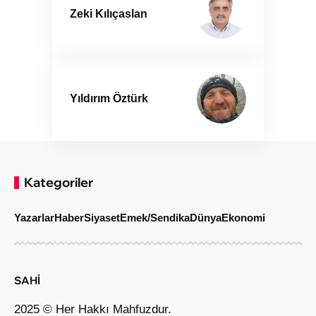
Zeki Kılıçaslan
Yıldırım Öztürk
Kategoriler
Yazarlar
Haber
Siyaset
Emek/Sendika
Dünya
Ekonomi
SAHİ
2025 © Her Hakkı Mahfuzdur.