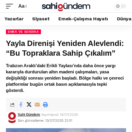
Aa
Yazarlar
Siyaset
Emek-Çalışma Hayatı
Dünya
EMEK VE SENDIKA
Yayla Direnişi Yeniden Alevlendi:
“Bu Topraklara Sahip Çıkalım”
Trabzon Araklı’daki Erikli Yaylası’nda daha önce yargı
kararıyla durdurulan altın madeni çalışmaları, yasa
değişikliği sonrası yeniden başladı. Bölge halkı ve çevreci
platformlar bugün ortak basın açıklamasıyla tepki
gösterdi.
Sahi Gündem
Yayımlandı 13/07/2025
Son güncelleme: 13/07/2025 21:01