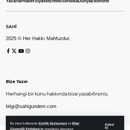
Yazarlar
Haber
Siyaset
Emek/Sendika
Dünya
Ekonomi
SAHİ
2025 © Her Hakkı Mahfuzdur.
Bize Yazın
Herhangi bir konu hakkında bize yazabilirsiniz.
bilgi@sahigundem.com
Bu siteyi kullanarak
Gizlilik Sözleşmesi
ve
Bilgi
Kabul
Et
Güvenliği Politikası'nı
onaylamış olursunuz.