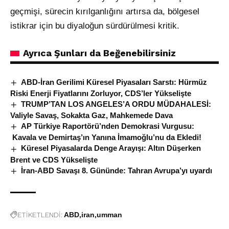
geçmişi, sürecin kırılganlığını artırsa da, bölgesel
istikrar için bu diyaloğun sürdürülmesi kritik.
Ayrıca Şunları da Beğenebilirsiniz
ABD-İran Gerilimi Küresel Piyasaları Sarstı: Hürmüz
Riski Enerji Fiyatlarını Zorluyor, CDS’ler Yükselişte
TRUMP’TAN LOS ANGELES’A ORDU MÜDAHALESİ:
Valiyle Savaş, Sokakta Gaz, Mahkemede Dava
AP Türkiye Raportörü’nden Demokrasi Vurgusu:
Kavala ve Demirtaş’ın Yanına İmamoğlu’nu da Ekledi!
Küresel Piyasalarda Denge Arayışı: Altın Düşerken
Brent ve CDS Yükselişte
İran-ABD Savaşı 8. Gününde: Tahran Avrupa’yı uyardı
ETİKETLENDİ:
ABD
iran
umman