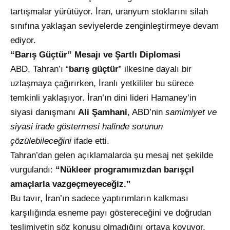
tartışmalar yürütüyor. İran, uranyum stoklarını silah
sınıfına yaklaşan seviyelerde zenginleştirmeye devam
ediyor.
“Barış Güçtür” Mesajı ve Şartlı Diplomasi
ABD, Tahran’ı “
barış güçtür
” ilkesine dayalı bir
uzlaşmaya çağırırken, İranlı yetkililer bu sürece
temkinli yaklaşıyor. İran’ın dini lideri Hamaney’in
siyasi danışmanı
Ali Şamhani
, ABD’nin
samimiyet ve
siyasi irade göstermesi halinde sorunun
çözülebileceğini
ifade etti.
Tahran’dan gelen açıklamalarda şu mesaj net şekilde
vurgulandı:
“Nükleer programımızdan barışçıl
amaçlarla vazgeçmeyeceğiz.”
Bu tavır, İran’ın sadece yaptırımların kalkması
karşılığında esneme payı göstereceğini ve doğrudan
teslimiyetin söz konusu olmadığını ortaya koyuyor.