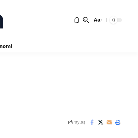
Aa
nomi
Paylaş