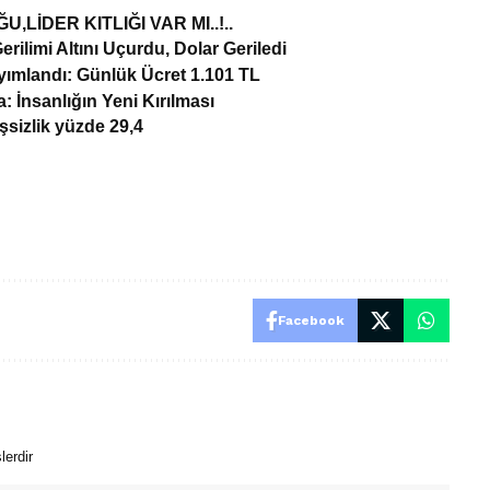
İDER KITLIĞI VAR MI..!..
rilimi Altını Uçurdu, Dolar Geriledi
yımlandı: Günlük Ücret 1.101 TL
 İnsanlığın Yeni Kırılması
şsizlik yüzde 29,4
Facebook
lerdir