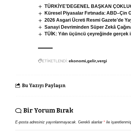
TÜRKİYE’DEGENEL BAŞKAN ÇOKLUĞU,L
Küresel Piyasalar Fırtınada: ABD–Çin Ge
2026 Asgari Ücreti Resmi Gazete’de Ya
Sanayi Devriminden Süper Zekâ Çağına:
TÜİK: Yılın üçüncü çeyreğinde gerçek i
ETİKETLENDİ:
ekonomi
gelir
vergi
Bu Yazıyı Paylaşın
Bir Yorum Bırak
E-posta adresiniz yayınlanmayacak.
Gerekli alanlar
*
ile işaretlenmiş