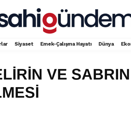
rlar
Siyaset
Emek-Çalışma Hayatı
Dünya
Eko
LİRİN VE SABRIN
LMESİ