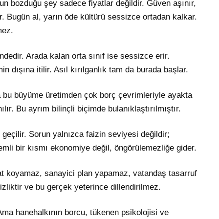
un bozduğu şey sadece fiyatlar değildir. Güven aşınır,
er. Bugün al, yarın öde kültürü sessizce ortadan kalkar.
mez.
ndedir. Arada kalan orta sınıf ise sessizce erir.
dışına itilir. Asıl kırılganlık tam da burada başlar.
 bu büyüme üretimden çok borç çevrimleriyle ayakta
lır. Bu ayrım bilinçli biçimde bulanıklaştırılmıştır.
s geçilir. Sorun yalnızca faizin seviyesi değildir;
nemli bir kısmı ekonomiye değil, öngörülemezliğe gider.
yat koyamaz, sanayici plan yapamaz, vatandaş tasarruf
liktir ve bu gerçek yeterince dillendirilmez.
 Ama hanehalkının borcu, tükenen psikolojisi ve