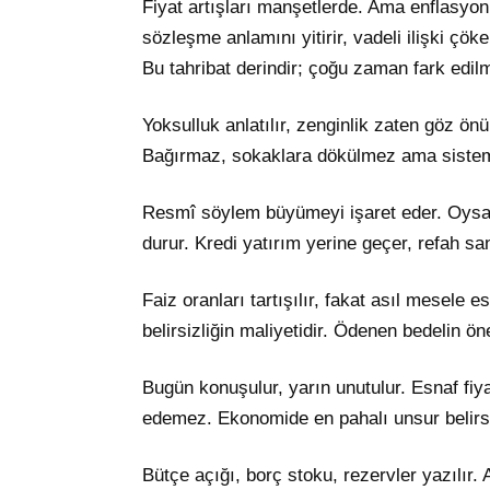
Fiyat artışları manşetlerde. Ama enflasyon
sözleşme anlamını yitirir, vadeli ilişki çök
Bu tahribat derindir; çoğu zaman fark edil
Yoksulluk anlatılır, zenginlik zaten göz önü
Bağırmaz, sokaklara dökülmez ama sistemin 
Resmî söylem büyümeyi işaret eder. Oysa
durur. Kredi yatırım yerine geçer, refah sanı
Faiz oranları tartışılır, fakat asıl mesele e
belirsizliğin maliyetidir. Ödenen bedelin ö
Bugün konuşulur, yarın unutulur. Esnaf fi
edemez. Ekonomide en pahalı unsur belirsiz
Bütçe açığı, borç stoku, rezervler yazılır.