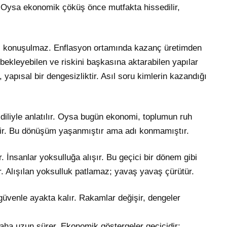
. Oysa ekonomik çöküş önce mutfakta hissedilir,
eri konuşulmaz. Enflasyon ortamında kazanç üretimden
, bekleyebilen ve riskini başkasına aktarabilen yapılar
, yapısal bir dengesizliktir. Asıl soru kimlerin kazandığı
 diliyle anlatılır. Oysa bugün ekonomi, toplumun ruh
iştir. Bu dönüşüm yaşanmıştır ama adı konmamıştır.
. İnsanlar yoksulluğa alışır. Bu geçici bir dönem gibi
ilir. Alışılan yoksulluk patlamaz; yavaş yavaş çürütür.
güvenle ayakta kalır. Rakamlar değişir, dengeler
a uzun sürer. Ekonomik göstergeler geçicidir;