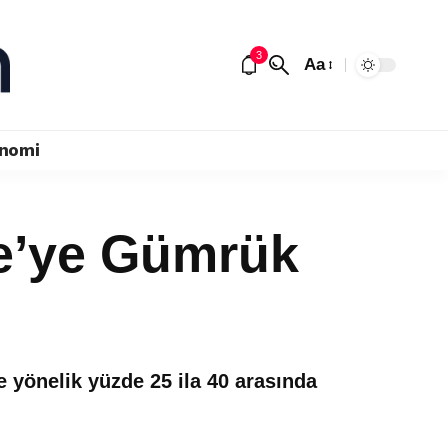
3
Aa
nomi
e’ye Gümrük
yönelik yüzde 25 ila 40 arasında