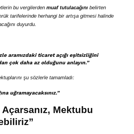
lerin bu vergilerden
muaf tutulacağını
belirten
k tarifelerinde herhangi bir artışa gitmesi halinde
cağını duyurdu.
le aramızdaki ticaret açığı eşitsizliğini
dan çok daha az olduğunu anlayın.
”
ektuplarını şu sözlerle tamamladı:
ğına uğramayacaksınız.
”
zı Açarsanız, Mektubu
biliriz”