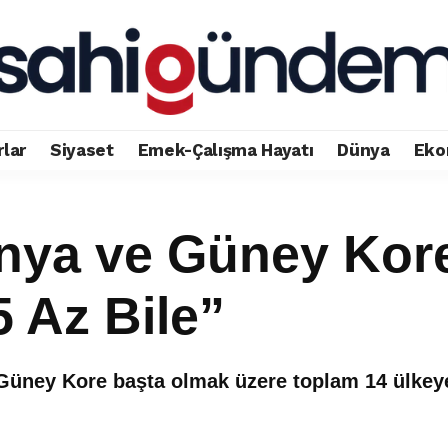
rlar
Siyaset
Emek-Çalışma Hayatı
Dünya
Eko
nya ve Güney Kor
5 Az Bile”
ney Kore başta olmak üzere toplam 14 ülkeye 