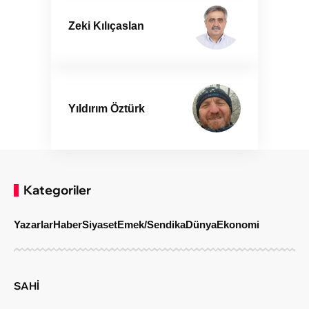
Zeki Kılıçaslan
Yıldırım Öztürk
Kategoriler
Yazarlar
Haber
Siyaset
Emek/Sendika
Dünya
Ekonomi
SAHİ