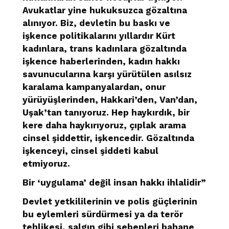
Avukatlar yine hukuksuzca gözaltına
alınıyor. Biz, devletin bu baskı ve
işkence politikalarını yıllardır Kürt
kadınlara, trans kadınlara gözaltında
işkence haberlerinden, kadın hakkı
savunucularına karşı yürütülen asılsız
karalama kampanyalardan, onur
yürüyüşlerinden, Hakkari’den, Van’dan,
Uşak’tan tanıyoruz. Hep haykırdık, bir
kere daha haykırıyoruz, çıplak arama
cinsel şiddettir, işkencedir. Gözaltında
işkenceyi, cinsel şiddeti kabul
etmiyoruz.
Bir ‘uygulama’ değil insan hakkı ihlalidir”
Devlet yetkililerinin ve polis güçlerinin
bu eylemleri sürdürmesi ya da terör
tehlikesi, salgın gibi sebepleri bahane