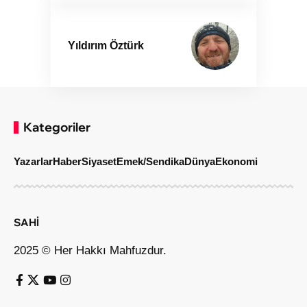
Yıldırım Öztürk
Kategoriler
Yazarlar
Haber
Siyaset
Emek/Sendika
Dünya
Ekonomi
SAHİ
2025 © Her Hakkı Mahfuzdur.