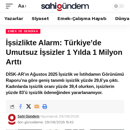
Aa
Yazarlar
Siyaset
Emek-Çalışma Hayatı
Dünya
EMEK VE SENDIKA
İşsizlikte Alarm: Türkiye’de
Umutsuz İşsizler 1 Yılda 1 Milyon
Arttı
DİSK-AR’ın Ağustos 2025 İşsizlik ve İstihdamın Görünümü
Raporu’na göre geniş tanımlı işsizlik yüzde 29,6’ya çıktı.
Kadınlarda işsizlik oranı yüzde 39,4 olurken, işsizlerin
yüzde 83’ü işsizlik ödeneğinden yararlanamıyor.
Sahi Gündem
Yayımlandı 29/08/2025
Son güncelleme: 29/08/2025 15:42