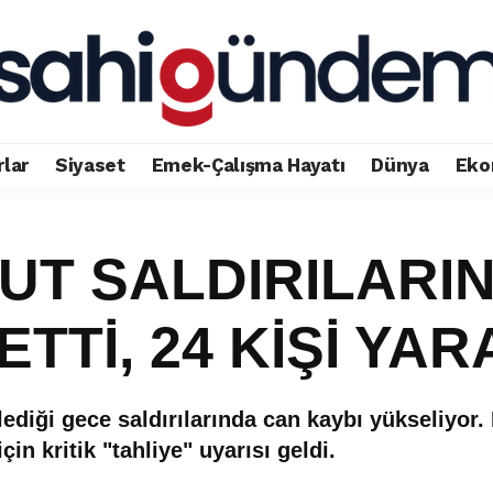
rlar
Siyaset
Emek-Çalışma Hayatı
Dünya
Eko
RUT SALDIRILARIN
ETTİ, 24 KİŞİ YA
diği gece saldırılarında can kaybı yükseliyor.
in kritik "tahliye" uyarısı geldi.