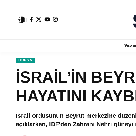
Yaza
DÜNYA
İSRAİL’İN BEY
HAYATINI KAYB
İsrail ordusunun Beyrut merkezine düzenle
açıklarken, IDF'den Zahrani Nehri güneyi iç