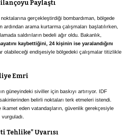
ilançoyu Paylaştı
i noktalarına gerçekleştirdiği bombardıman, bölgede
men ardından arama kurtarma çalışmaları başlatılırken,
amada saldırıların bedeli ağır oldu. Bakanlık,
hayatını kaybettiğini, 24 kişinin ise yaralandığını
olabileceği endişesiyle bölgedeki çalışmalar titizlikle
liye Emri
ın güneyindeki siviller için baskıyı artırıyor. IDF
kinlerinden belirli noktaları terk etmeleri istendi.
e ikamet eden vatandaşların, güvenlik gerekçesiyle
 vurguladı.
i Tehlike” Uyarısı