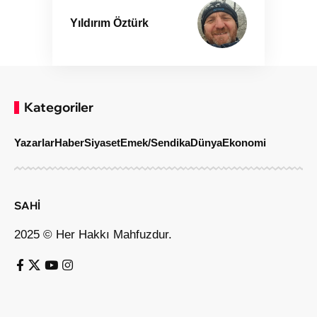
Yıldırım Öztürk
Kategoriler
Yazarlar
Haber
Siyaset
Emek/Sendika
Dünya
Ekonomi
SAHİ
2025 © Her Hakkı Mahfuzdur.