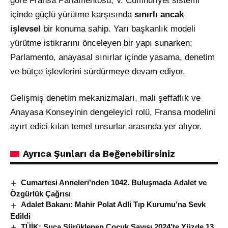
göre Fransa Parlamentosu, V. Cumhuriyet sistemi
içinde güçlü yürütme karşısında
sınırlı ancak
işlevsel
bir konuma sahip. Yarı başkanlık modeli
yürütme istikrarını önceleyen bir yapı sunarken;
Parlamento, anayasal sınırlar içinde yasama, denetim
ve bütçe işlevlerini sürdürmeye devam ediyor.
Gelişmiş denetim mekanizmaları, mali şeffaflık ve
Anayasa Konseyinin dengeleyici rolü, Fransa modelini
ayırt edici kılan temel unsurlar arasında yer alıyor.
Ayrıca Şunları da Beğenebilirsiniz
Cumartesi Anneleri’nden 1042. Buluşmada Adalet ve
Özgürlük Çağrısı
Adalet Bakanı: Mahir Polat Adli Tıp Kurumu’na Sevk
Edildi
TÜİK: Suça Sürüklenen Çocuk Sayısı 2024’te Yüzde 13