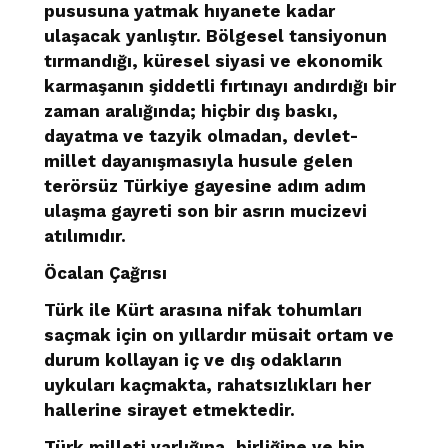
pususuna yatmak hıyanete kadar
ulaşacak yanlıştır. Bölgesel tansiyonun
tırmandığı, küresel siyasi ve ekonomik
karmaşanın şiddetli fırtınayı andırdığı bir
zaman aralığında; hiçbir dış baskı,
dayatma ve tazyik olmadan, devlet-
millet dayanışmasıyla husule gelen
terörsüz Türkiye gayesine adım adım
ulaşma gayreti son bir asrın mucizevi
atılımıdır.
Öcalan Çağrısı
Türk ile Kürt arasına nifak tohumları
saçmak için on yıllardır müsait ortam ve
durum kollayan iç ve dış odakların
uykuları kaçmakta, rahatsızlıkları her
hallerine sirayet etmektedir.
Türk milleti varlığına, birliğine ve bin