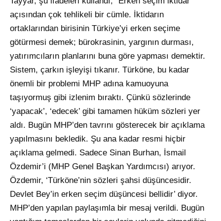
Tayyar, şu ifadeleri kullandı; “Erken seçim iktidar
açısından çok tehlikeli bir cümle. İktidarın
ortaklarından birisinin Türkiye’yi erken seçime
götürmesi demek; bürokrasinin, yargının durması,
yatırımcıların planlarını buna göre yapması demektir.
Sistem, çarkın işleyişi tıkanır. Türköne, bu kadar
önemli bir problemi MHP adına kamuoyuna
taşıyormuş gibi izlenim bıraktı. Çünkü sözlerinde
‘yapacak’, ‘edecek’ gibi tamamen hüküm sözleri yer
aldı. Bugün MHP’den tavrını gösterecek bir açıklama
yapılmasını bekledik. Şu ana kadar resmi hiçbir
açıklama gelmedi. Sadece Sinan Burhan, İsmail
Özdemir’i (MHP Genel Başkan Yardımcısı) arıyor.
Özdemir, ‘Türköne’nin sözleri şahsi düşüncesidir.
Devlet Bey’in erken seçim düşüncesi bellidir’ diyor.
MHP’den yapılan paylaşımla bir mesaj verildi. Bugün