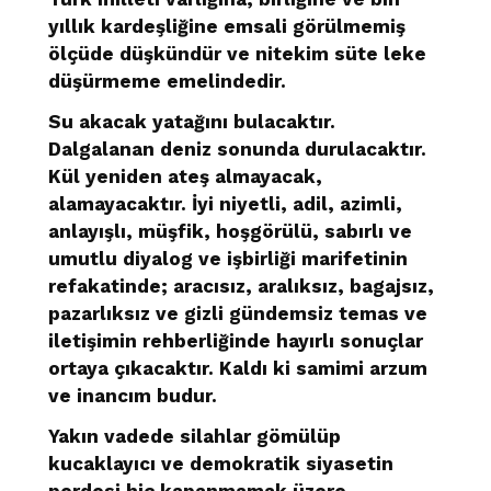
yıllık kardeşliğine emsali görülmemiş
ölçüde düşkündür ve nitekim süte leke
düşürmeme emelindedir.
Su akacak yatağını bulacaktır.
Dalgalanan deniz sonunda durulacaktır.
Kül yeniden ateş almayacak,
alamayacaktır. İyi niyetli, adil, azimli,
anlayışlı, müşfik, hoşgörülü, sabırlı ve
umutlu diyalog ve işbirliği marifetinin
refakatinde; aracısız, aralıksız, bagajsız,
pazarlıksız ve gizli gündemsiz temas ve
iletişimin rehberliğinde hayırlı sonuçlar
ortaya çıkacaktır. Kaldı ki samimi arzum
ve inancım budur.
Yakın vadede silahlar gömülüp
kucaklayıcı ve demokratik siyasetin
perdesi hiç kapanmamak üzere