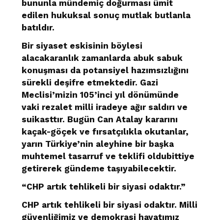
bununla mündemiç doğurması ümit
edilen hukuksal sonuç mutlak butlanla
batıldır.
Bir siyaset eskisinin böylesi
alacakaranlık zamanlarda abuk sabuk
konuşması da potansiyel hazımsızlığını
sürekli deşifre etmektedir. Gazi
Meclisi’mizin 105’inci yıl dönümünde
vaki rezalet milli iradeye ağır saldırı ve
suikasttır. Bugün Can Atalay kararını
kaçak-göçek ve fırsatçılıkla okutanlar,
yarın Türkiye’nin aleyhine bir başka
muhtemel tasarruf ve teklifi oldubittiye
getirerek gündeme taşıyabilecektir.
“CHP artık tehlikeli bir siyasi odaktır.”
CHP artık tehlikeli bir siyasi odaktır. Milli
güvenliğimiz ve demokrasi hayatımız