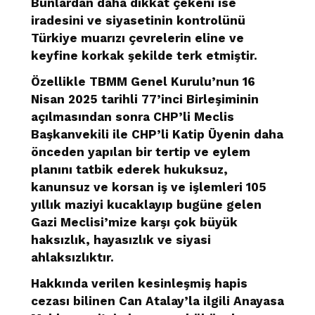
Bunlardan daha dikkat çekeni ise
iradesini ve siyasetinin kontrolünü
Türkiye muarızı çevrelerin eline ve
keyfine korkak şekilde terk etmiştir.
Özellikle TBMM Genel Kurulu’nun 16
Nisan 2025 tarihli 77’inci Birleşiminin
açılmasından sonra CHP’li Meclis
Başkanvekili ile CHP’li Katip Üyenin daha
önceden yapılan bir tertip ve eylem
planını tatbik ederek hukuksuz,
kanunsuz ve korsan iş ve işlemleri 105
yıllık maziyi kucaklayıp bugüne gelen
Gazi Meclisi’mize karşı çok büyük
haksızlık, hayasızlık ve siyasi
ahlaksızlıktır.
Hakkında verilen kesinleşmiş hapis
cezası bilinen Can Atalay’la ilgili Anayasa