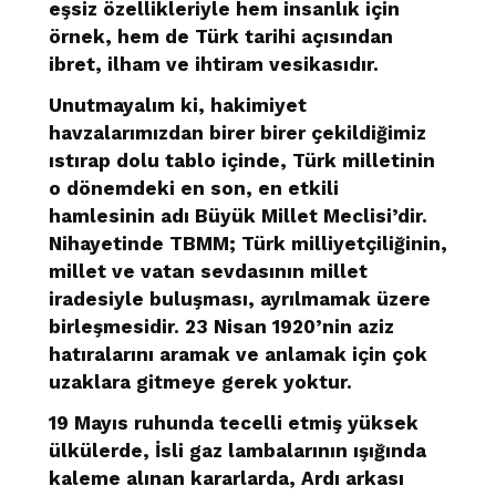
eşsiz özellikleriyle hem insanlık için
örnek, hem de Türk tarihi açısından
ibret, ilham ve ihtiram vesikasıdır.
Unutmayalım ki, hakimiyet
havzalarımızdan birer birer çekildiğimiz
ıstırap dolu tablo içinde, Türk milletinin
o dönemdeki en son, en etkili
hamlesinin adı Büyük Millet Meclisi’dir.
Nihayetinde TBMM; Türk milliyetçiliğinin,
millet ve vatan sevdasının millet
iradesiyle buluşması, ayrılmamak üzere
birleşmesidir. 23 Nisan 1920’nin aziz
hatıralarını aramak ve anlamak için çok
uzaklara gitmeye gerek yoktur.
19 Mayıs ruhunda tecelli etmiş yüksek
ülkülerde, İsli gaz lambalarının ışığında
kaleme alınan kararlarda, Ardı arkası