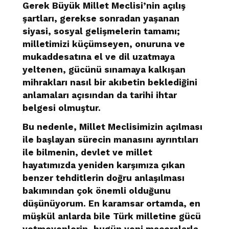
Gerek Büyük Millet Meclisi’nin açılış
şartları, gerekse sonradan yaşanan
siyasi, sosyal gelişmelerin tamamı;
milletimizi küçümseyen, onuruna ve
mukaddesatına el ve dil uzatmaya
yeltenen, gücünü sınamaya kalkışan
mihrakları nasıl bir akıbetin beklediğini
anlamaları açısından da tarihi ihtar
belgesi olmuştur.
Bu nedenle, Millet Meclisimizin açılması
ile başlayan sürecin manasını ayrıntıları
ile bilmenin, devlet ve millet
hayatımızda yeniden karşımıza çıkan
benzer tehditlerin doğru anlaşılması
bakımından çok önemli olduğunu
düşünüyorum. En karamsar ortamda, en
müşkül anlarda bile Türk milletine gücü
yetmeyenlerin, bugün yeni maceralarla