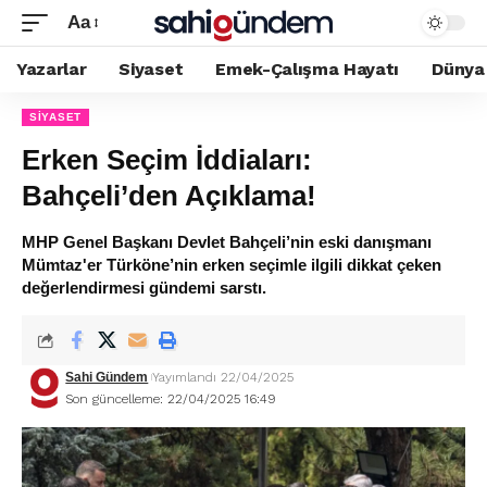
Aa
Yazarlar
Siyaset
Emek-Çalışma Hayatı
Dünya
SIYASET
Erken Seçim İddiaları:
Bahçeli’den Açıklama!
MHP Genel Başkanı Devlet Bahçeli’nin eski danışmanı
Mümtaz'er Türköne’nin erken seçimle ilgili dikkat çeken
değerlendirmesi gündemi sarstı.
Sahi Gündem
Yayımlandı 22/04/2025
Son güncelleme: 22/04/2025 16:49