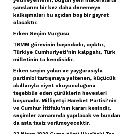
şanslarını bir kez daha denemeye
kalkışmaları bu açıdan boş bir gayret
olacaktır.
Erken Seçim Vurgusu
TBMM görevinin başındadır, açıktır,
Türkiye Cumhuriyeti’nin kalpgahı, Türk
milletinin ta kendisidir.
Erken seçim yalan ve yaygarasıyla
partimizi tartışmaya yeltenen, küçücük
akıllarıyla niyet okuyuculuğuna
teşebbüs eden çürüklerin hevesleri
boşunadır. Milliyetçi Hareket Partisi’nin
ve Cumhur İttifakı’nın kararı kesindir,
seçimler zamanında yapılacak ve bundan
da asla taviz verilmeyecektir.
23 Nisan 1920 Cuma günü Ulus’taki Taş