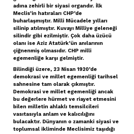
adına zehirli bir siyasi organdır. İlk
Meclis’in hatıraları CHP’de
buharlaşmıştır. Milli Mücadele yılları
silinip atılmıştır. Kuvayı Milliye geleneği
silindir gibi ezilmiştir. Çok daha üzücü
olanı ise Aziz Atatürk’ün anılarının
çiğnenmiş olmasıdır. CHP milli
egemenliğe karşı gelmiştir.
Bilindiği üzere, 23 Nisan 1920’de
demokrasi ve millet egemenliği tarihsel
sahnesine tam olarak çıkmıştır.
Demokrasi ve millet egemenliği ancak
bu değerlere hürmet ve riayet etmesini
bilen milletin ahlaklı temsilcileri
vasıtasıyla anlam ve kalıcılığını
bulacaktır. Dünyanın o zamanki siyasi ve
toplumsal ikliminde Meclisimiz taşıdığı