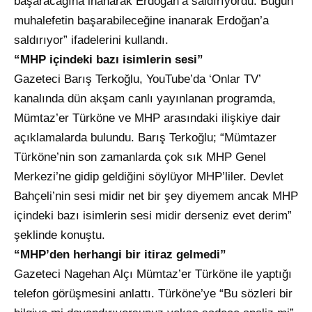
başaracağına inanarak Erdoğan’a saldırıyordu. Bugün
muhalefetin başarabileceğine inanarak Erdoğan’a
saldırıyor” ifadelerini kullandı.
“MHP içindeki bazı isimlerin sesi”
Gazeteci Barış Terkoğlu, YouTube’da ‘Onlar TV’
kanalında dün akşam canlı yayınlanan programda,
Mümtaz’er Türköne ve MHP arasındaki ilişkiye dair
açıklamalarda bulundu. Barış Terkoğlu; “Mümtazer
Türköne’nin son zamanlarda çok sık MHP Genel
Merkezi’ne gidip geldiğini söylüyor MHP’liler. Devlet
Bahçeli’nin sesi midir net bir şey diyemem ancak MHP
içindeki bazı isimlerin sesi midir derseniz evet derim”
şeklinde konuştu.
“MHP’den herhangi bir itiraz gelmedi”
Gazeteci Nagehan Alçı Mümtaz’er Türköne ile yaptığı
telefon görüşmesini anlattı. Türköne’ye “Bu sözleri bir