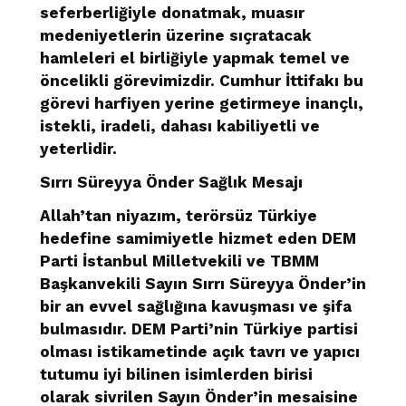
seferberliğiyle donatmak, muasır
medeniyetlerin üzerine sıçratacak
hamleleri el birliğiyle yapmak temel ve
öncelikli görevimizdir. Cumhur İttifakı bu
görevi harfiyen yerine getirmeye inançlı,
istekli, iradeli, dahası kabiliyetli ve
yeterlidir.
Sırrı Süreyya Önder Sağlık Mesajı
Allah’tan niyazım, terörsüz Türkiye
hedefine samimiyetle hizmet eden DEM
Parti İstanbul Milletvekili ve TBMM
Başkanvekili Sayın Sırrı Süreyya Önder’in
bir an evvel sağlığına kavuşması ve şifa
bulmasıdır. DEM Parti’nin Türkiye partisi
olması istikametinde açık tavrı ve yapıcı
tutumu iyi bilinen isimlerden birisi
olarak sivrilen Sayın Önder’in mesaisine