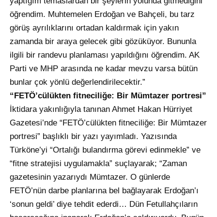
yaptığım temaslardan bir şeylerin yolunda gitmediğini
öğrendim. Muhtemelen Erdoğan ve Bahçeli, bu tarz
görüş ayrılıklarını ortadan kaldırmak için yakın
zamanda bir araya gelecek gibi gözüküyor. Bununla
ilgili bir randevu planlaması yapıldığını öğrendim. AK
Parti ve MHP arasında ne kadar mevzu varsa bütün
bunlar çok yönlü değerlendirilecektir.”
“FETÖ’cülükten fitneciliğe: Bir Mümtazer portresi”
İktidara yakınlığıyla tanınan Ahmet Hakan Hürriyet
Gazetesi’nde “FETÖ’cülükten fitneciliğe: Bir Mümtazer
portresi” başlıklı bir yazı yayımladı. Yazısında
Türköne’yi “Ortalığı bulandırma görevi edinmekle” ve
“fitne stratejisi uygulamakla” suçlayarak; “Zaman
gazetesinin yazarıydı Mümtazer. O günlerde
FETÖ’nün darbe planlarına bel bağlayarak Erdoğan’ı
‘sonun geldi’ diye tehdit ederdi… Dün Fetullahçıların