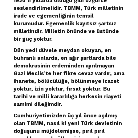
1920’li yıllarda olduğu gibi özgürce
seslendirilmelidir. TBMM, Türk milletinin
irade ve egemenliğinin temsil
kurumudur. Egemenlik kayıtsız şartsız
milletindir. Milletin önünde ve üstünde
bir güç yoktur.
Dün yedi düvele meydan okuyan, en
buhranlı anlarda, en ağır şartlarda bile
demokrasinin erdeminden ayrılmayan
Gazi Meclis’te her fikre cevaz vardır, ama
ihanete, bölücülüğe, bölünmeye icazet
yoktur, izin yoktur, fırsat yoktur. Bu
tarihi ve milli kararlılığa herkesin riayeti
samimi dileğimdir.
Cumhuriyetimizden üç yıl önce açılmış
olan TBMM, nasıl ki yeni Türk devletinin
doğuşunu müjdelemişse, pırıl pırıl