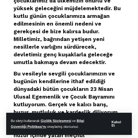
çocuklarımız da ülkemizin onurlu ve
yüksek geleceğini müjdelemektedir. Bu
kutlu günün çocuklarımıza armağan
edilmesinin en önemli nedeni ve
gerekçesi de bize kalırsa budur.
Milletimiz, bağrından yetişen yeni
nesillerle varlığını sürdürecek,
devletimiz genç kuşaklarla geleceğe
umutla bakmaya devam edecektir.
Bu vesileyle sevgili çocuklarımızın ve
bugünün kendilerine ithaf edildiği
dünyadaki bütün çocukların 23 Nisan
Ulusal Egemenlik ve Çocuk Bayramını
kutluyorum. Gerçek ve kalıcı barış,
huzur, mutluluk ve kardeşlik diliyorum.
Yüzyıllarca hüküm sürdüğümüz
Bu siteyi kullanarak
Gizlilik Sözleşmesi
ve
Bilgi
Kabul
Et
coğrafyalarda, varlığını feda ederek
Güvenliği Politikası'nı
onaylamış olursunuz.
huzur içinde yatan meçhul