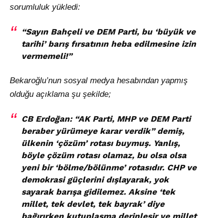
sorumluluk yükledi:
“Sayın Bahçeli ve DEM Parti, bu ‘büyük ve
tarihi’ barış fırsatının heba edilmesine izin
vermemeli!”
Bekaroğlu’nun sosyal medya hesabından yapmış
olduğu açıklama şu şekilde;
CB Erdoğan: “AK Parti, MHP ve DEM Parti
beraber yürümeye karar verdik” demiş,
ülkenin ‘çözüm’ rotası buymuş. Yanlış,
böyle çözüm rotası olamaz, bu olsa olsa
yeni bir ‘bölme/bölünme’ rotasıdır. CHP ve
demokrasi güçlerini dışlayarak, yok
sayarak barışa gidilemez. Aksine ‘tek
millet, tek devlet, tek bayrak’ diye
bağırırken kutuplaşma derinleşir ve millet