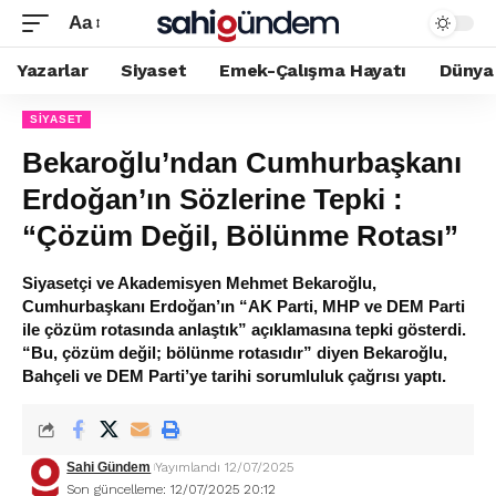
Aa
Yazarlar
Siyaset
Emek-Çalışma Hayatı
Dünya
SIYASET
Bekaroğlu’ndan Cumhurbaşkanı
Erdoğan’ın Sözlerine Tepki :
“Çözüm Değil, Bölünme Rotası”
Siyasetçi ve Akademisyen Mehmet Bekaroğlu,
Cumhurbaşkanı Erdoğan’ın “AK Parti, MHP ve DEM Parti
ile çözüm rotasında anlaştık” açıklamasına tepki gösterdi.
“Bu, çözüm değil; bölünme rotasıdır” diyen Bekaroğlu,
Bahçeli ve DEM Parti’ye tarihi sorumluluk çağrısı yaptı.
Sahi Gündem
Yayımlandı 12/07/2025
Son güncelleme: 12/07/2025 20:12