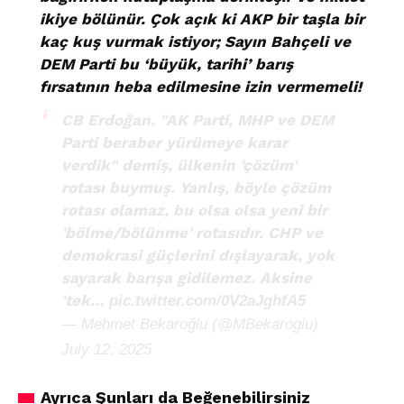
ikiye bölünür. Çok açık ki AKP bir taşla bir
kaç kuş vurmak istiyor; Sayın Bahçeli ve
DEM Parti bu ‘büyük, tarihi’ barış
fırsatının heba edilmesine izin vermemeli!
CB Erdoğan. "AK Parti, MHP ve DEM
Parti beraber yürümeye karar
verdik" demiş, ülkenin 'çözüm'
rotası buymuş. Yanlış, böyle çözüm
rotası olamaz, bu olsa olsa yeni bir
'bölme/bölünme' rotasıdır. CHP ve
demokrasi güçlerini dışlayarak, yok
sayarak barışa gidilemez. Aksine
'tek…
pic.twitter.com/0V2aJghfA5
— Mehmet Bekaroğlu (@MBekaroglu)
July 12, 2025
Ayrıca Şunları da Beğenebilirsiniz