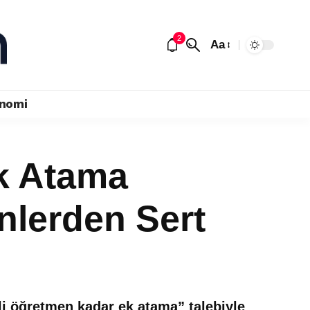
2
Aa
nomi
Ek Atama
nlerden Sert
i öğretmen kadar ek atama” talebiyle