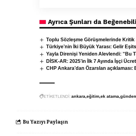
Ayrıca Şunları da Beğenebili
Toplu Sözleşme Görüşmelerinde Kritik S
Türkiye’nin İki Büyük Yarası: Gelir Eşitsi
Yayla Direnişi Yeniden Alevlendi: “Bu 
DİSK-AR: 2025’in İlk 7 Ayında İşçi Ücret
CHP Ankara’dan Özarslan açıklaması: B
ETİKETLENDİ:
ankara
eğitim
ek atama
günde
Bu Yazıyı Paylaşın