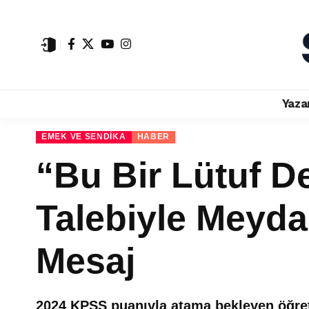
Yaza
EMEK VE SENDIKA
HABER
“Bu Bir Lütuf D
Talebiyle Meyd
Mesaj
2024 KPSS puanıyla atama bekleyen öğret