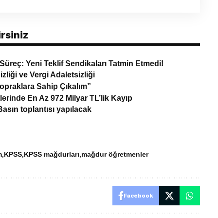
rsiniz
üreç: Yeni Teklif Sendikaları Tatmin Etmedi!
zliği ve Vergi Adaletsizliği
Topraklara Sahip Çıkalım”
lerinde En Az 972 Milyar TL’lik Kayıp
asın toplantısı yapılacak
m
KPSS
KPSS mağdurları
mağdur öğretmenler
Facebook