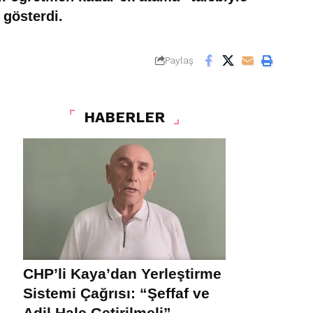
 gösterdi.
Paylaş
HABERLER
CHP’li Kaya’dan Yerleştirme
Sistemi Çağrısı: “Şeffaf ve
Adil Hale Getirilmeli”