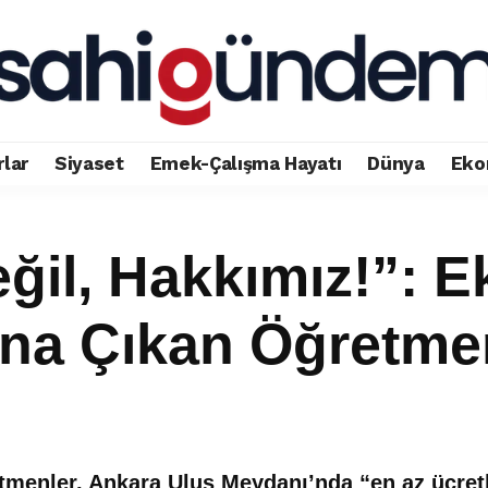
rlar
Siyaset
Emek-Çalışma Hayatı
Dünya
Eko
eğil, Hakkımız!”: 
ana Çıkan Öğretme
menler, Ankara Ulus Meydanı’nda “en az ücretl