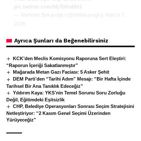
pic.twitter.com/Mj7bKo6bI1
— Mehmet Bekaroğlu (@MBekaroglu)
March 7,
2026
Ayrıca Şunları da Beğenebilirsiniz
KCK’den Meclis Komisyonu Raporuna Sert Eleştiri:
“Raporun İçeriği Sakatlanmıştır”
Mağarada Metan Gazı Faciası: 5 Asker Şehit
DEM Parti’den “Tarihi Adım” Mesajı: “Bir Hafta İçinde
Tarihsel Bir Ana Tanıklık Edeceğiz”
Yıldırım Kaya: YKS’nin Temel Sorunu Soru Zorluğu
Değil, Eğitimdeki Eşitsizlik
CHP, Belediye Operasyonları Sonrası Seçim Stratejisini
Netleştiriyor: “2 Kasım Genel Seçimi Üzerinden
Yürüyeceğiz”