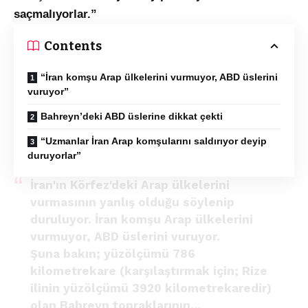
saçmalıyorlar.”
Contents
“İran komşu Arap ülkelerini vurmuyor, ABD üslerini
vuruyor”
Bahreyn’deki ABD üslerine dikkat çekti
“Uzmanlar İran Arap komşularını saldırıyor deyip
duruyorlar”
İran'ın Körfez'deki Arap ülkelerini
vurmasının yanlış olduğu söylenip
duruluyor. İran komşu Arap ülkelerini
vurmuyor, ABD üslerini vuruyor.
Şuna bakın; yüzölçümü 786
kilometrekare (karşılaştırmak için; Rize
ilinin yüzölçümü 3920 kilometrekaredir)
olan Bahreyn topraklarının…