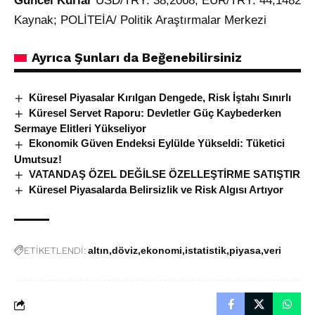
Güncel Kurlar
USD/TRY: 38,2068, EUR/TRY: 44,1482
Kaynak; POLİTEİA/ Politik Araştırmalar Merkezi
Ayrıca Şunları da Beğenebilirsiniz
Küresel Piyasalar Kırılgan Dengede, Risk İştahı Sınırlı
Küresel Servet Raporu: Devletler Güç Kaybederken
Sermaye Elitleri Yükseliyor
Ekonomik Güven Endeksi Eylülde Yükseldi: Tüketici
Umutsuz!
VATANDAŞ ÖZEL DEĞİLSE ÖZELLEŞTİRME SATIŞTIR
Küresel Piyasalarda Belirsizlik ve Risk Algısı Artıyor
ETİKETLENDİ:
altın
döviz
ekonomi
istatistik
piyasa
veri