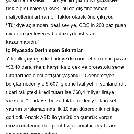
görünmemektedir.” Türkiye’nin yatırımcı gözündeki
risk algısı halen yüksek; bu da dış finansman
maliyetlerini artıran bir faktör olarak öne çıkıyor.
“Türkiye açısından ideal seviye, CDS’in 200 baz puan
civarına gerileyerek bu düzeyde istikrar
kazanmasıdır.”
İç Piyasada Derinleşen Sıkıntılar
Yılın ilk çeyreğinde Türkiye’de ikinci el otomobil pazarı
%3,40 daralırken; karşılıksız çek ve protestolu senet
tutarlarında ciddi artışlar yaşandı. “Ödenemeyen
borçlar nedeniyle 5.607 işletme faaliyetini sonlandırdı,
ticari takipteki kredi tutarı ise 268,4 milyar liraya
yükseldi.” Türkiye, bu zorluklar nedeniyle küresel
yatırım sıralamasında ilk 10’dan düşerek ikinci lige
geriledi. Ancak ABD ile yürütülen gümrük vergisi
müzakerelerine dair pozitif açıklamalar, dış ticaret