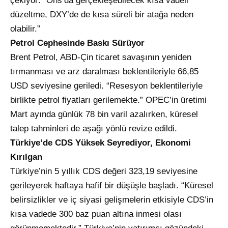
çekiyor: “Ons’da gerçekleşebilecek kısa vadeli
düzeltme, DXY’de de kısa süreli bir atağa neden
olabilir.”
Petrol Cephesinde Baskı Sürüyor
Brent Petrol, ABD-Çin ticaret savaşının yeniden
tırmanması ve arz daralması beklentileriyle 66,85
USD seviyesine geriledi. “Resesyon beklentileriyle
birlikte petrol fiyatları gerilemekte.” OPEC’in üretimi
Mart ayında günlük 78 bin varil azalırken, küresel
talep tahminleri de aşağı yönlü revize edildi.
Türkiye’de CDS Yüksek Seyrediyor, Ekonomi
Kırılgan
Türkiye’nin 5 yıllık CDS değeri 323,19 seviyesine
gerileyerek haftaya hafif bir düşüşle başladı. “Küresel
belirsizlikler ve iç siyasi gelişmelerin etkisiyle CDS’in
kısa vadede 300 baz puan altına inmesi olası