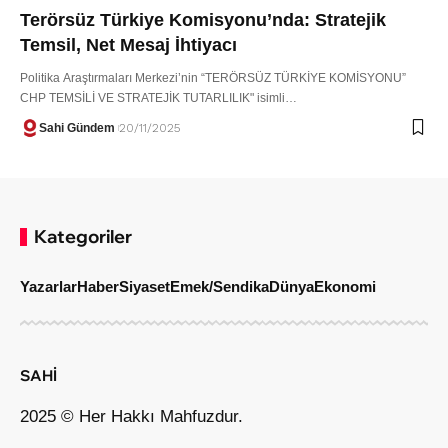
Terörsüz Türkiye Komisyonu’nda: Stratejik
Temsil, Net Mesaj İhtiyacı
Politika Araştırmaları Merkezi’nin “TERÖRSÜZ TÜRKİYE KOMİSYONU”
CHP TEMSİLİ VE STRATEJİK TUTARLILIK" isimli…
Sahi Gündem
20/11/2025
Kategoriler
Yazarlar
Haber
Siyaset
Emek/Sendika
Dünya
Ekonomi
SAHİ
2025 © Her Hakkı Mahfuzdur.