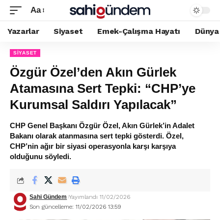
Aa
Yazarlar
Siyaset
Emek-Çalışma Hayatı
Dünya
SIYASET
Özgür Özel’den Akın Gürlek
Atamasına Sert Tepki: “CHP’ye
Kurumsal Saldırı Yapılacak”
CHP Genel Başkanı Özgür Özel, Akın Gürlek’in Adalet
Bakanı olarak atanmasına sert tepki gösterdi. Özel,
CHP’nin ağır bir siyasi operasyonla karşı karşıya
olduğunu söyledi.
Sahi Gündem
Yayımlandı 11/02/2026
Son güncelleme: 11/02/2026 13:59