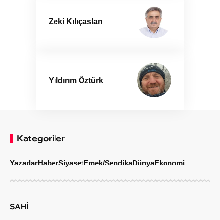
Zeki Kılıçaslan
Yıldırım Öztürk
Kategoriler
Yazarlar
Haber
Siyaset
Emek/Sendika
Dünya
Ekonomi
SAHİ