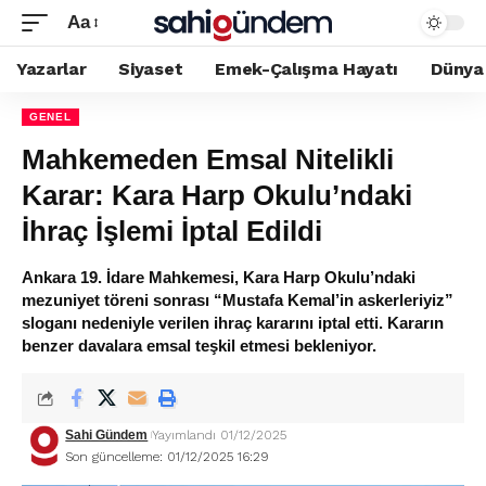
Aa
Yazarlar
Siyaset
Emek-Çalışma Hayatı
Dünya
GENEL
Mahkemeden Emsal Nitelikli
Karar: Kara Harp Okulu’ndaki
İhraç İşlemi İptal Edildi
Ankara 19. İdare Mahkemesi, Kara Harp Okulu’ndaki
mezuniyet töreni sonrası “Mustafa Kemal’in askerleriyiz”
sloganı nedeniyle verilen ihraç kararını iptal etti. Kararın
benzer davalara emsal teşkil etmesi bekleniyor.
Sahi Gündem
Yayımlandı 01/12/2025
Son güncelleme: 01/12/2025 16:29