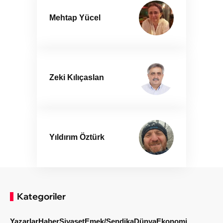
Mehtap Yücel
Zeki Kılıçaslan
Yıldırım Öztürk
Kategoriler
Yazarlar
Haber
Siyaset
Emek/Sendika
Dünya
Ekonomi