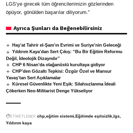
LGS’ye girecek tüm öğrencilerimizin gözlerinden
öpüyor, gönülden başarılar diliyorum.”
Ayrıca Şunları da Beğenebilirsiniz
Hay’at Tahrir el-Şam’ın Evrimi ve Suriye’nin Geleceği
Yıldırım Kaya’dan Sert Çıkış: “Bu Bir Eğitim Reformu
Değil, İdeolojik Dizayndır”
CHP 6 Nisan’da olağanüstü kurultaya gidiyor
CHP’den Gözaltı Tepkisi: Özgür Özel ve Mansur
Yavaş’tan Sert Açıklamalar
Küresel Güvenlikte Yeni Eşik: Silahsızlanma İdeali
Çökerken Neo-Militarist Denge Yükseliyor
ETİKETLENDİ:
chp
eğitim sistemi
Eğitimde eşitsizlik
lgs
Yıldırım kaya