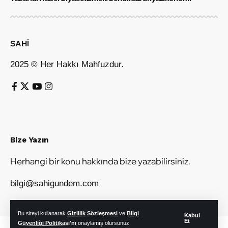
SAHİ
2025 © Her Hakkı Mahfuzdur.
Bize Yazın
Herhangi bir konu hakkında bize yazabilirsiniz.
bilgi@sahigundem.com
Bu siteyi kullanarak
Gizlilik Sözleşmesi
ve
Bilgi
Kabul
Et
Güvenliği Politikası'nı
onaylamış olursunuz.