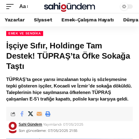
Aa
Yazarlar
Siyaset
Emek-Çalışma Hayatı
Dünya
EMEK VE SENDIKA
İşçiye Sıfır, Holdinge Tam
Destek! TÜPRAŞ’ta Öfke Sokağa
Taştı
TÜPRAŞ’ta gece yarısı imzalanan toplu iş sözleşmesine
tepki gösteren işçiler, Kocaeli ve İzmir’de sokağa döküldü.
Taleplerinin hiçe sayılmasına öfkelenen TÜPRAŞ
çalışanları E-5’i trafiğe kapattı, polisle karşı karşıya geldi.
Sahi Gündem
Yayımlandı 07/05/2025
Son güncelleme: 07/05/2025 21:55