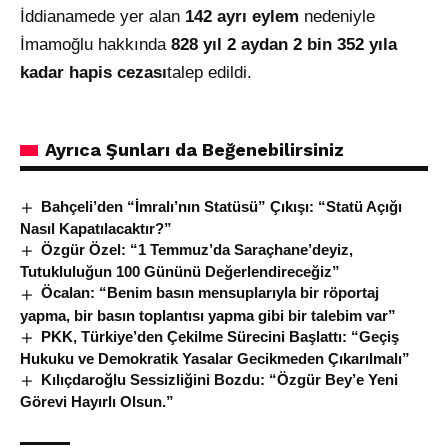
İddianamede yer alan
142 ayrı eylem
nedeniyle
İmamoğlu hakkında
828 yıl 2 aydan 2 bin 352 yıla
kadar hapis cezası
talep edildi.
Ayrıca Şunları da Beğenebilirsiniz
Bahçeli’den “İmralı’nın Statüsü” Çıkışı: “Statü Açığı
Nasıl Kapatılacaktır?”
Özgür Özel: “1 Temmuz’da Saraçhane’deyiz,
Tutukluluğun 100 Gününü Değerlendireceğiz”
Öcalan: “Benim basın mensuplarıyla bir röportaj
yapma, bir basın toplantısı yapma gibi bir talebim var”
PKK, Türkiye’den Çekilme Sürecini Başlattı: “Geçiş
Hukuku ve Demokratik Yasalar Gecikmeden Çıkarılmalı”
Kılıçdaroğlu Sessizliğini Bozdu: “Özgür Bey’e Yeni
Görevi Hayırlı Olsun.”