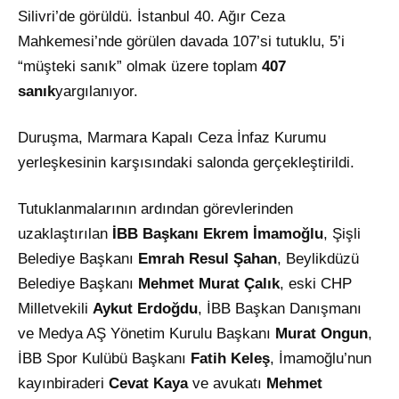
Silivri’de görüldü. İstanbul 40. Ağır Ceza
Mahkemesi’nde görülen davada 107’si tutuklu, 5’i
“müşteki sanık” olmak üzere toplam
407
sanık
yargılanıyor.
Duruşma, Marmara Kapalı Ceza İnfaz Kurumu
yerleşkesinin karşısındaki salonda gerçekleştirildi.
Tutuklanmalarının ardından görevlerinden
uzaklaştırılan
İBB Başkanı Ekrem İmamoğlu
, Şişli
Belediye Başkanı
Emrah Resul Şahan
, Beylikdüzü
Belediye Başkanı
Mehmet Murat Çalık
, eski CHP
Milletvekili
Aykut Erdoğdu
, İBB Başkan Danışmanı
ve Medya AŞ Yönetim Kurulu Başkanı
Murat Ongun
,
İBB Spor Kulübü Başkanı
Fatih Keleş
, İmamoğlu’nun
kayınbiraderi
Cevat Kaya
ve avukatı
Mehmet