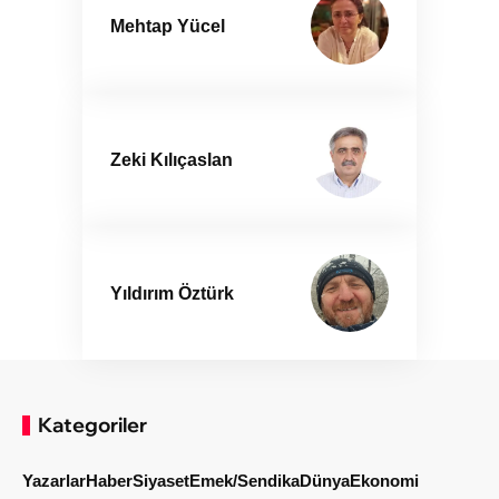
Mehtap Yücel
Zeki Kılıçaslan
Yıldırım Öztürk
Kategoriler
Yazarlar
Haber
Siyaset
Emek/Sendika
Dünya
Ekonomi