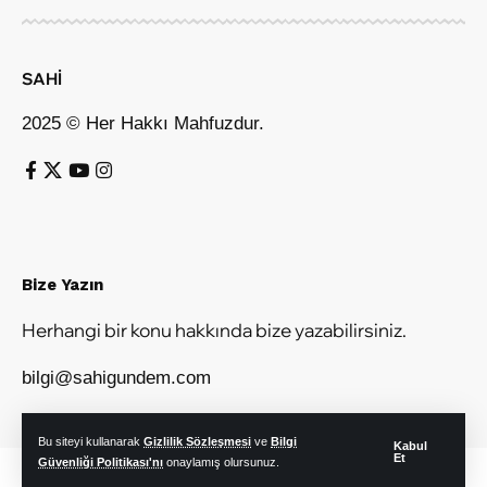
SAHİ
2025 © Her Hakkı Mahfuzdur.
Bize Yazın
Herhangi bir konu hakkında bize yazabilirsiniz.
bilgi@sahigundem.com
Bu siteyi kullanarak
Gizlilik Sözleşmesi
ve
Bilgi
Kabul
Et
Güvenliği Politikası'nı
onaylamış olursunuz.
© Sahi Gündem. Tüm Hakları Saklıdır.