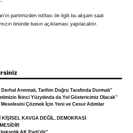
i:
ın partimizden istifası ile ilgili bu akşam saat
amızın önünde basın açıklaması yapılacaktır.
rsiniz
 Derhal Arınmalı, Tarihin Doğru Tarafında Durmalı”
timizin İkinci Yüzyılında da Yol Göstericimiz Olacak”
t Meselesini Çözmek İçin Yeni ve Cesur Adımlar
 KİŞİSEL KAVGA DEĞİL, DEMOKRASİ
MESİDİR
lışkanlık AK Parti’dir”