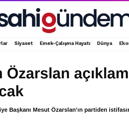
rlar
Siyaset
Emek-Çalışma Hayatı
Dünya
Eko
 Özarslan açıklam
acak
ye Başkanı Mesut Özarslan’ın partiden istifası