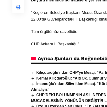
Duyuru metninde şu ifadelere yer verild
“Keçiören Belediye Başkanı Mesut Özarslan’
22.00’da Güvenpark’taki İl Başkanlığı bin
Tüm örgütümüz davetlidir.
CHP Ankara İl Başkanlığı.”
Ayrıca Şunları da Beğenebili
Kılıçdaroğlu’ndan CHP’ye Mesaj: “Parti
Kemal Kılıçdaroğlu: “Altı Ok, Cumhuriye
İmamoğlu’ndan Silivri’den Mesaj: “Kür
Atmalıyız”
CHP’DEKİ BÖLÜNMENİN ASIL NEDENİ
MÜCADELESİNİN YÖNÜNÜN DEĞİŞTİRİL
Özgür Özel’den Sert Çıkış: “En Zararlı A