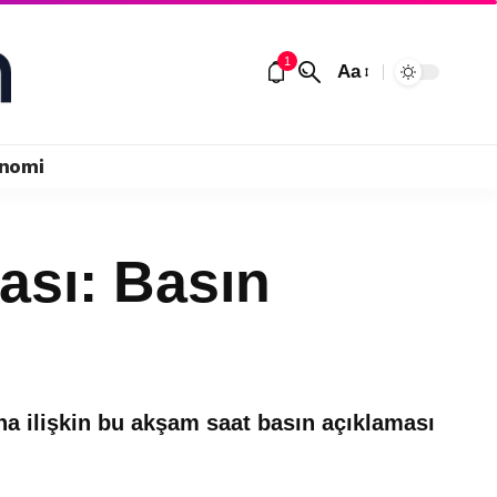
1
Aa
nomi
ası: Basın
na ilişkin bu akşam saat basın açıklaması