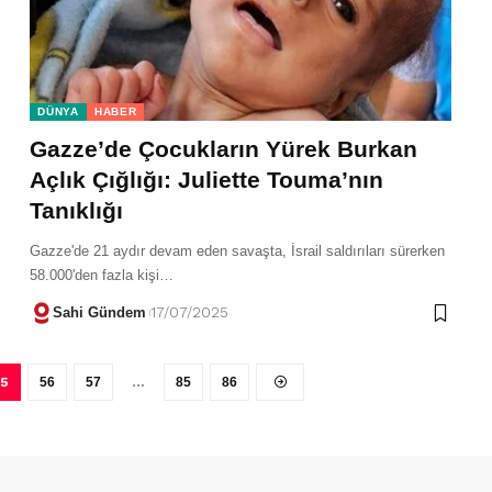
DÜNYA
HABER
Gazze’de Çocukların Yürek Burkan
Açlık Çığlığı: Juliette Touma’nın
Tanıklığı
Gazze'de 21 aydır devam eden savaşta, İsrail saldırıları sürerken
58.000'den fazla kişi…
Sahi Gündem
17/07/2025
55
56
57
…
85
86