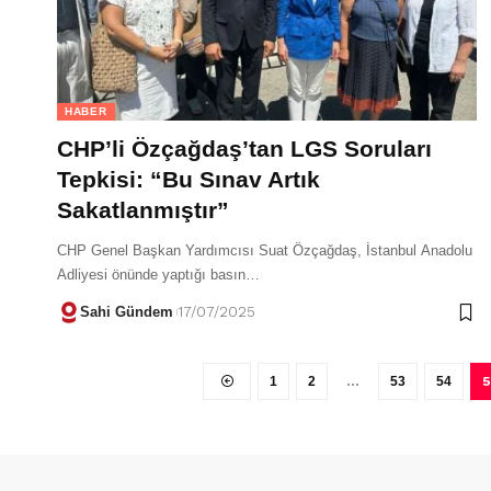
HABER
CHP’li Özçağdaş’tan LGS Soruları
Tepkisi: “Bu Sınav Artık
Sakatlanmıştır”
CHP Genel Başkan Yardımcısı Suat Özçağdaş, İstanbul Anadolu
Adliyesi önünde yaptığı basın…
Sahi Gündem
17/07/2025
1
2
…
53
54