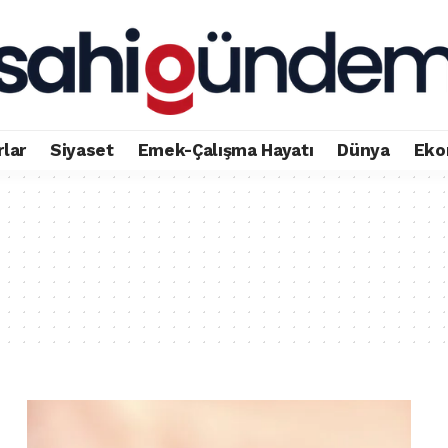
rlar
Siyaset
Emek-Çalışma Hayatı
Dünya
Eko