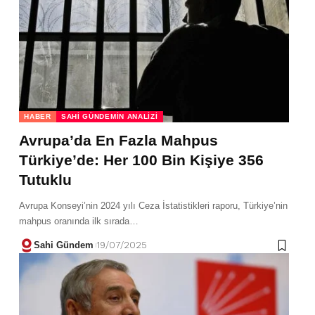
HABER
SAHI GÜNDEMIN ANALIZI
Avrupa’da En Fazla Mahpus
Türkiye’de: Her 100 Bin Kişiye 356
Tutuklu
Avrupa Konseyi’nin 2024 yılı Ceza İstatistikleri raporu, Türkiye’nin
mahpus oranında ilk sırada…
Sahi Gündem
19/07/2025