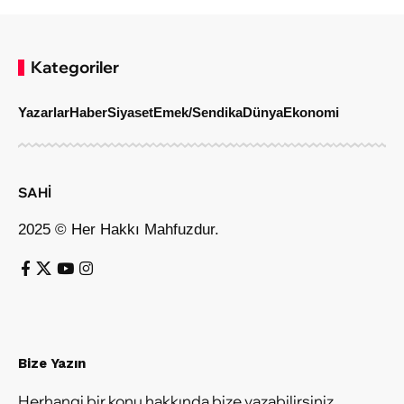
Kategoriler
Yazarlar
Haber
Siyaset
Emek/Sendika
Dünya
Ekonomi
SAHİ
2025 © Her Hakkı Mahfuzdur.
Bize Yazın
Herhangi bir konu hakkında bize yazabilirsiniz.