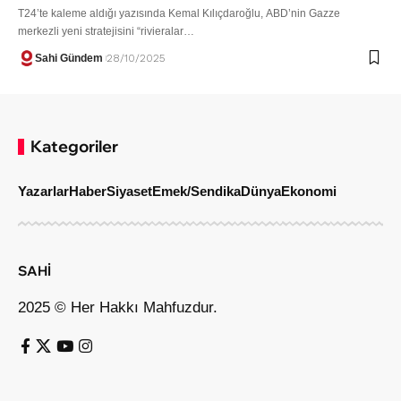
T24’te kaleme aldığı yazısında Kemal Kılıçdaroğlu, ABD’nin Gazze
merkezli yeni stratejisini “rivieralar…
Sahi Gündem
28/10/2025
Kategoriler
Yazarlar
Haber
Siyaset
Emek/Sendika
Dünya
Ekonomi
SAHİ
2025 © Her Hakkı Mahfuzdur.