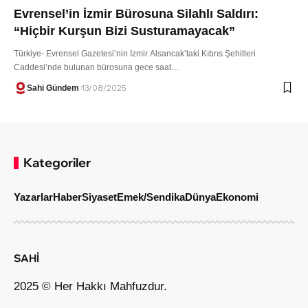
Evrensel’in İzmir Bürosuna Silahlı Saldırı:
“Hiçbir Kurşun Bizi Susturamayacak”
Türkiye- Evrensel Gazetesi’nin İzmir Alsancak’taki Kıbrıs Şehitleri
Caddesi’nde bulunan bürosuna gece saat…
Sahi Gündem
13/08/2025
Kategoriler
Yazarlar
Haber
Siyaset
Emek/Sendika
Dünya
Ekonomi
SAHİ
2025 © Her Hakkı Mahfuzdur.