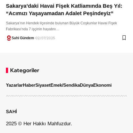
Sakarya’daki Havai Fişek Katliamında Beş Yıl:
“Acımızı Yaşayamadan Adalet Peşindeyiz”
Sakarya’nın Hendek ilçesinde bulunan Büyük Coşkunlar Havai Fişek
Fabrikası’nda 7 işçinin hayatını…
Sahi Gündem
02/07/2025
Kategoriler
Yazarlar
Haber
Siyaset
Emek/Sendika
Dünya
Ekonomi
SAHİ
2025 © Her Hakkı Mahfuzdur.